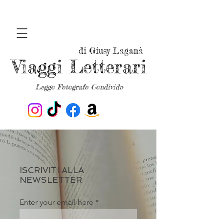
di Giusy Laganà
Viaggi Letterari
Leggo Fotografo Condivido
ISCRIVITI ALLA
NEWSLETTER
Enter your email here