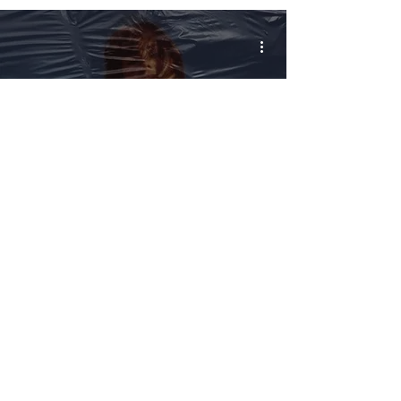
Le nostre guerre silenziose -
di David Valentini