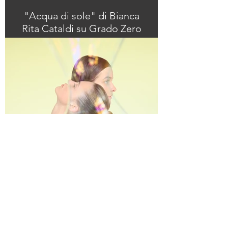
"Acqua di sole" di Bianca
Rita Cataldi su Grado Zero
"Tempi eccitanti" di
Naoise Nolan su Grado