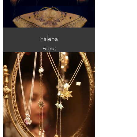
Falena
Falena