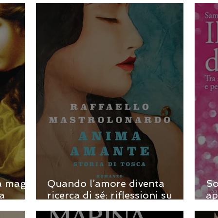
Francesca Giannone
Lu
la magia
Quando l’amore diventa
So
la
ricerca di sé: riflessioni su
ap
Anima Amante. Storia di
Lu