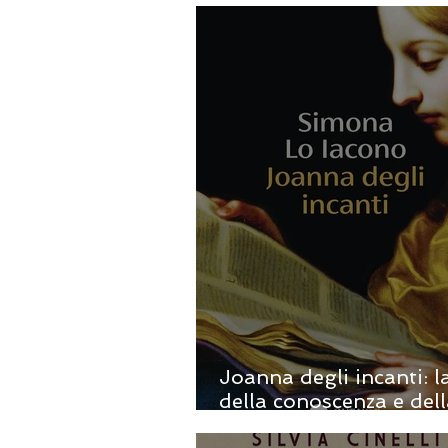
Joanna degli incanti: 
della conoscenza e del
disobbedienza