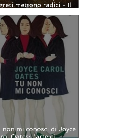
greti mettono radici - Il
manzo di Francesca
ccani
 non mi conosci di Joyce
rol Oates: l'arte di