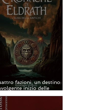
attro fazioni, un destino: il
avolgente inizio delle
onache di Eldrath - di
imondo Vitiello