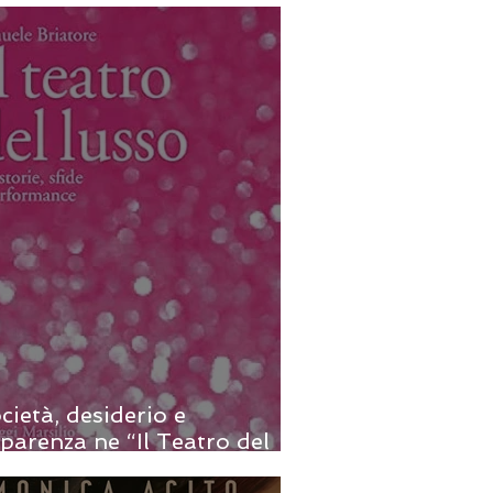
isa Frisa
cietà, desiderio e
parenza ne “Il Teatro del
sso” - di Samuele Briatore