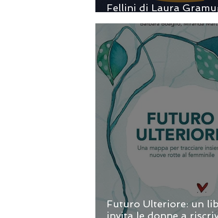
Fellini di Laura Gramu
viaggio nei luoghi dove
cinema incontra la me
Futuro Ulteriore: un li
invita le donne a riscri