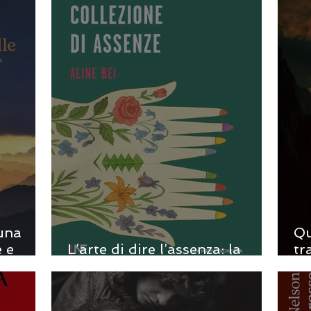
 una
Qu
e e
L’arte di dire l’assenza: la
tr
scrittura sottile di Alina Bei
Cr
Ra