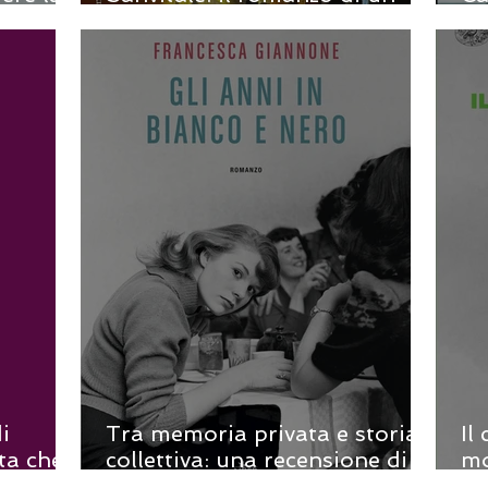
amore assoluto e imperfetto
ra
na
i
Tra memoria privata e storia
Il
ta che
collettiva: una recensione di
mo
Gli anni in bianco e nero di
co