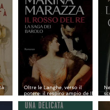
Tosca
tà:
Oltre le Langhe, verso il
Ne
potere: il respiro ampio de Il
sc
elli
rosso del re
Ac