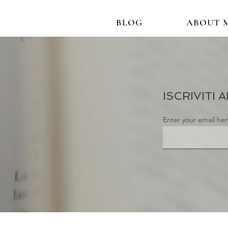
BLOG
ABOUT 
ISCRIVITI
Enter your email he