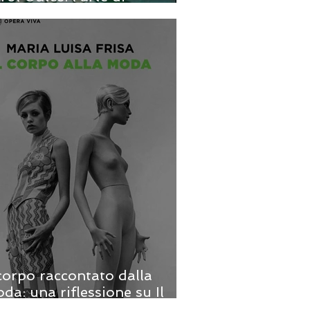
ccontare ciò che resta
scosto
 corpo raccontato dalla
da: una riflessione su Il
rpo alla moda di Maria