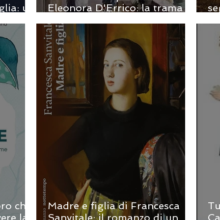
glia: un
Eleonora D'Errico: la trama
se
 il
invisibile che tiene insieme le
ro
moria
nostre vite
Ma
bro che
Madre e figlia di Francesca
Tu
vere la
Sanvitale: il romanzo di un
Ca