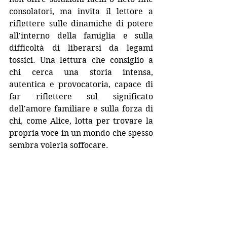
consolatori, ma invita il lettore a 
riflettere sulle dinamiche di potere 
all'interno della famiglia e sulla 
difficoltà di liberarsi da legami 
tossici. Una lettura che consiglio a 
chi cerca una storia intensa, 
autentica e provocatoria, capace di 
far riflettere sul significato 
dell'amore familiare e sulla forza di 
chi, come Alice, lotta per trovare la 
propria voce in un mondo che spesso 
sembra volerla soffocare. 
Giulia Lombezzi
, nata a Milano nel 
1987, è una drammaturga, 
sceneggiatrice e scrittrice che sta 
rapidamente conquistando un posto 
di rilievo nel panorama letterario 