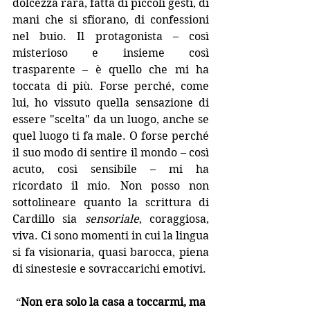
dolcezza rara, fatta di piccoli gesti, di 
mani che si sfiorano, di confessioni 
nel buio.
Il
protagonista – così 
misterioso e insieme così 
trasparente – è quello che mi ha 
toccata di più. Forse perché, come 
lui, ho vissuto quella sensazione di 
essere "scelta" da un luogo, anche se 
quel luogo ti fa male. O forse perché 
il suo modo di sentire il mondo – così 
acuto, così sensibile – mi ha 
ricordato il mio. Non posso non 
sottolineare quanto la scrittura di 
Cardillo sia 
sensoriale
, coraggiosa, 
viva. Ci sono momenti in cui la lingua 
si fa visionaria, quasi barocca, piena 
di sinestesie e sovraccarichi emotivi.
 “
Non era solo la casa a toccarmi, ma 