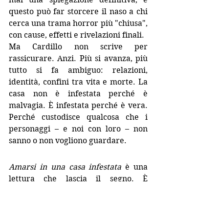
questo può far storcere il naso a chi 
cerca una trama horror più "chiusa", 
con cause, effetti e rivelazioni finali.
Ma Cardillo non scrive per 
rassicurare. Anzi. Più si avanza, più 
tutto si fa ambiguo: relazioni, 
identità, confini tra vita e morte. La 
casa non è infestata perché è 
malvagia. È infestata perché è vera. 
Perché custodisce qualcosa che i 
personaggi – e noi con loro – non 
sanno o non vogliono guardare.
Amarsi in una casa infestata
 è una 
lettura che lascia il segno. È 
disturbante e poetico, sensuale e 
inquietante, dolce e crudele. Matteo 
Cardillo scrive con una lingua viva, 