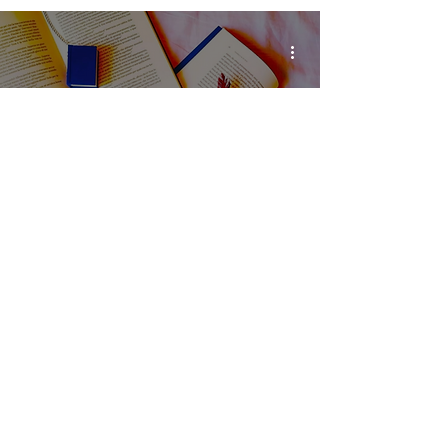
Trema la notte - di Nadia
Terranova, la vita che pulsa
ostinata dopo la catastrofe