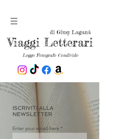
di Giusy Laganà
Viaggi Letterari
Leggo Fotografo Condivido
ISCRIVITI ALLA
NEWSLETTER
Enter your email here