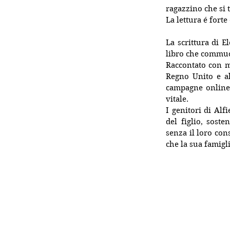
ragazzino che si t
La lettura é forte
La scrittura di E
libro che commuov
Raccontato con ma
Regno Unito e al
campagne online d
vitale. 
I genitori di Alf
del figlio, sost
senza il loro con
che la sua famigli