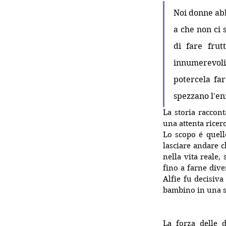
Noi donne abb
a che non ci 
di fare frut
innumerevoli 
potercela fa
spezzano l'en
La storia raccon
una attenta ricer
Lo scopo é quello
lasciare andare c
nella vita reale, 
fino a farne dive
Alfie fu decisiva
bambino in una st
La forza delle 