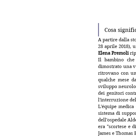
Cosa signif
A partire dalla st
28 aprile
2018
), 
Elena Premoli
 ri
Il bambino che 
dimostrato una vo
ritrovano con un
qualche mese dal
sviluppo neurolog
dei genitori cont
l'interruzione del
sistema di suppor
dell'ospedale Ald
era "scortese e d
James e Thomas E