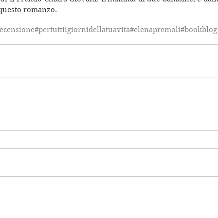
 questo romanzo.
ecensione
#pertuttiigiornidellatuavita
#elenapremoli
#bookblog