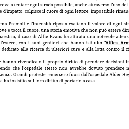
rova a tentare ogni strada possibile, anche attraverso l'uso dei 
 e d'impatto, colpisce il cuore di ogni lettore, impossibile riman
lena Premoli e l'intensità riposta esaltano il valore di ogni si
e e tocca il cuore, una storia emotiva che non può essere dim
estria, il caso di Alfie Evans ha attirato una notevole attenz
l'estero, con i suoi genitori che hanno istituito 
"
Alfie's Ar
edicato alla ricerca di ulteriori cure e alla lotta contro il ri
ie hanno rivendicato il proprio diritto di prendere decisioni in
enendo che l'ospedale stesso non avrebbe dovuto prendere n
senso. Grandi proteste  emersero fuori dall'ospedale Alder Hey 
a ha insistito sul loro diritto di portarlo a casa.