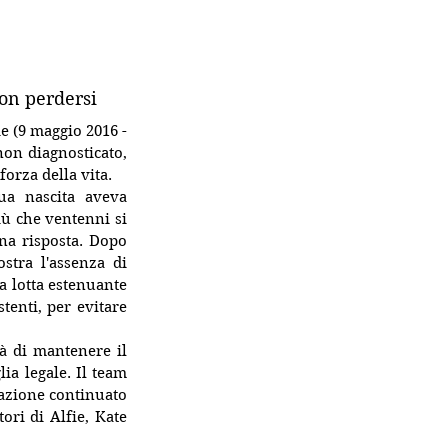
on perdersi
e (
9 maggio
2016
 - 
 non diagnosticato, 
orza della vita. 
ua nascita aveva 
ù che ventenni si 
a risposta. Dopo 
tra l'assenza di 
 lotta estenuante 
tenti, per evitare 
L'équipe medica e i genitori del bambino erano in disaccordo sull'opportunità di mantenere il 
ia legale. Il team 
azione continuato 
ri di Alfie, Kate 