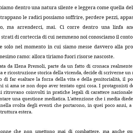
iamo dentro una natura silente e leggera come quella dell
strappano le radici possiamo soffrire, perdere pezzi, appas
to, ma arrenderci, mai. Ci corre dentro una linfa ance
strati di corteccia di cui nemmeno noi conosciamo il conto
re solo nel momento in cui siamo messe davvero alla pro
nesimo ramo: allora tiriamo fuori risorse nascoste.
tata da Elena Premoli, parte da un fatto di cronaca realmente
ca e ricostruzione storica della vicenda, decide di scriverne un
 di far esaltare la forza della vita e della genitorialità, il p
hi si ama se non dopo aver tentato ogni cosa. I protagonisti 
si ritrovano coinvolti in pratiche legali di carattere nazionale
ntare una questione mediatica. L'attenzione che i media dieder
 nella svolta degli eventi che portarono, in quei poco anni, a v
ruttura estera.
donne che non smettono mai di combattere, ma anche que