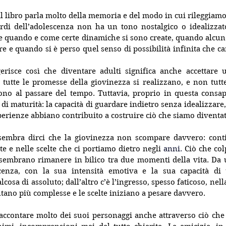
il libro parla molto della memoria e del modo in cui rileggiamo 
ordi dell’adolescenza non ha un tono nostalgico o idealizzato
re quando e come certe dinamiche si sono create, quando alcun
e e quando si è perso quel senso di possibilità infinita che car
risce così che diventare adulti significa anche accettare u
 tutte le promesse della giovinezza si realizzano, e non tutte 
no al passare del tempo. Tuttavia, proprio in questa consape
i maturità: la capacità di guardare indietro senza idealizzare
erienze abbiano contribuito a costruire ciò che siamo diventat
sembra dirci che la giovinezza non scompare davvero: conti
ite e nelle scelte che ci portiamo dietro negli
 anni. 
Ciò che col
 sembrano rimanere in bilico tra due momenti della vita. Da u
scenza, con la sua intensità emotiva e la sua capacità di 
cosa di assoluto; dall’altro c’è l’ingresso, spesso faticoso, nella
ntano più complesse e le scelte iniziano a pesare davvero.
raccontare molto dei suoi personaggi anche attraverso ciò che 