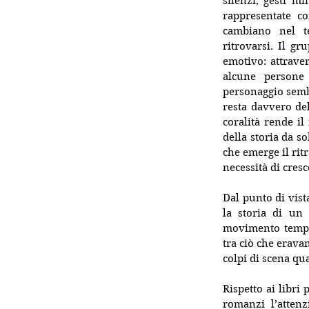
silenzi, gesti mi
rappresentate c
cambiano nel te
ritrovarsi.
 Il
gru
emotivo: attraver
alcune persone 
personaggio sembr
resta davvero del
coralità rende il
della storia da so
che emerge il ritr
necessità di cresc
Dal punto di vista
la storia di un 
movimento tempor
tra ciò che erava
colpi di scena qu
Rispetto ai libri 
romanzi l’attenz