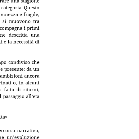
rare una stagione 
categoria. Questo 
inezza è fragile, 
i si muovono tra 
ccompagna i primi 
e descritta una 
 e la necessità di 
mpo condiviso che 
e presente: da un 
e ambizioni ancora 
inati o, in alcuni 
fatto di ritorni, 
passaggio all’età 
lta»
rcorso narrativo, 
he un’evoluzione 