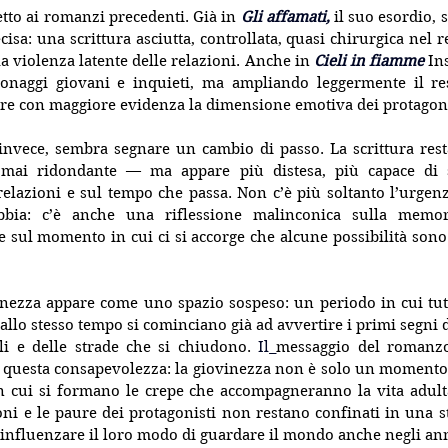
etto ai romanzi precedenti. Già in 
Gli affamati,
 il suo esordio, 
recisa: una scrittura asciutta, controllata, quasi chirurgica nel re
la violenza latente delle relazioni. Anche in 
Cieli in fiamme
 In
onaggi giovani e inquieti, ma ampliando leggermente il res
re con maggiore evidenza la dimensione emotiva dei protagoni
 invece, sembra segnare un cambio di passo. La scrittura rest
 mai ridondante — ma appare più distesa, più capace di so
elazioni e sul tempo che passa. Non c’è più soltanto l’urgenza
bbia: c’è anche una riflessione malinconica sulla memoria
e sul momento in cui ci si accorge che alcune possibilità sono
vinezza appare come uno spazio sospeso: un periodo in cui tu
allo stesso tempo si cominciano già ad avvertire i primi segni de
ili e delle strade che si chiudono.
 Il
messaggio del romanzo
 questa consapevolezza: la giovinezza non è solo un momento d
n cui si formano le crepe che accompagneranno la vita adulta.
ni e le paure dei protagonisti non restano confinati in una sta
influenzare il loro modo di guardare il mondo anche negli ann