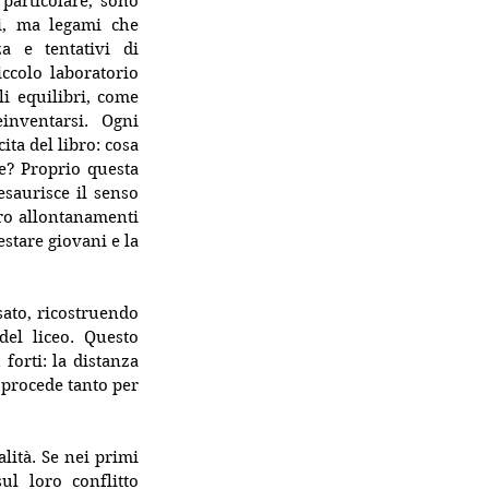
particolare, sono 
i, ma legami che 
a e tentativi di 
colo laboratorio 
i equilibri, come 
nventarsi. Ogni 
a del libro: cosa 
e? Proprio questa 
saurisce il senso 
oro allontanamenti 
stare giovani e la 
sato, ricostruendo 
el liceo. Questo 
orti: la distanza 
 procede tanto per 
lità. Se nei primi 
l loro conflitto 