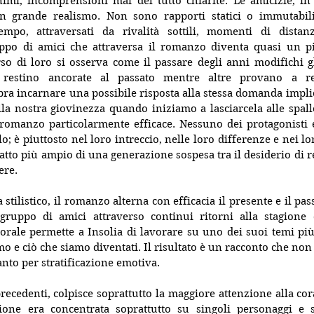
nimi, incomprensioni mai del tutto chiarite. Le amicizie, in 
on grande realismo. Non sono rapporti statici o immutabil
mpo, attraversati da rivalità sottili, momenti di distanz
ppo di amici che attraversa il romanzo diventa quasi un pic
so di loro si osserva come il passare degli anni modifichi gl
restino ancorate al passato mentre altre provano a rei
a incarnare una possibile risposta alla stessa domanda implicit
la nostra giovinezza quando iniziamo a lasciarcela alle spall
 romanzo particolarmente efficace. Nessuno dei protagonisti e
lo; è piuttosto nel loro intreccio, nelle loro differenze e nei l
atto più ampio di una generazione sospesa tra il desiderio di re
ere.
 stilistico, il romanzo alterna con efficacia il presente e il pas
gruppo di amici attraverso continui ritorni alla stagione d
ale permette a Insolia di lavorare su uno dei suoi temi più f
mo e ciò che siamo diventati. Il risultato è un racconto che non
anto per stratificazione emotiva.
precedenti, colpisce soprattutto la maggiore attenzione alla cora
ione era concentrata soprattutto su singoli personaggi e su