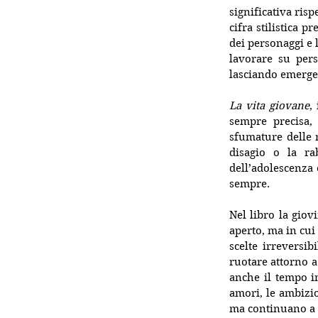
significativa risp
cifra stilistica p
dei personaggi e 
lavorare su pers
lasciando emerge
La vita giovane
,
sempre precisa,
sfumature delle r
disagio o la ra
dell’adolescenza 
sempre.
Nel libro la gio
aperto, ma in cui 
scelte irreversib
ruotare attorno a
anche il tempo i
amori, le ambizio
ma continuano a 