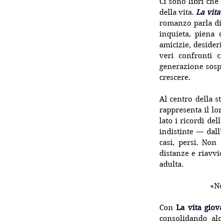
Ci sono libri che
della vita. 
La vita
romanzo parla di 
inquieta, piena 
amicizie, desider
veri confronti 
generazione sospe
crescere.
Al centro della s
rappresenta il lo
lato i ricordi de
indistinte — dall
casi, persi. Non 
distanze e riavvi
adulta.
«No
Con 
La vita gio
consolidando al