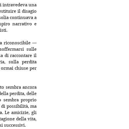
si intravedeva una 
stituire il disagio 
solia continuava a 
piro narrativo e 
sti.
a riconoscibile — 
ffermarsi sulle 
 di raccontare il 
, sulla perdita 
 ormai chiuse per 
tto sembra ancora 
lla perdita, delle 
 sembra proprio 
i possibilità, ma 
 Le amicizie, gli 
gione della vita, 
i successivi.