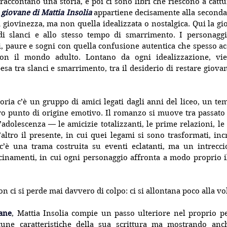
 raccontano una storia, e poi ci sono libri che riescono a cattu
 giovane di Mattia Insolia
 appartiene decisamente alla seconda 
giovinezza, ma non quella idealizzata o nostalgica. Qui la giov
di slanci e allo stesso tempo di smarrimento. I personagg
i, paure e sogni con quella confusione autentica che spesso a
con il mondo adulto. Lontano da ogni idealizzazione, vien
sa tra slanci e smarrimento, tra il desiderio di restare giovani
toria c’è un gruppo di amici legati dagli anni del liceo, un te
ro punto di origine emotivo. Il romanzo si muove tra passato 
ll’adolescenza — le amicizie totalizzanti, le prime relazioni, l
’altro il presente, in cui quei legami si sono trasformati, incr
c’è una trama costruita su eventi eclatanti, ma un intreccio 
cinamenti, in cui ogni personaggio affronta a modo proprio il 
n ci si perde mai davvero di colpo: ci si allontana poco alla vo
vane
, Mattia Insolia compie un passo ulteriore nel proprio pe
cune caratteristiche della sua scrittura ma mostrando anc