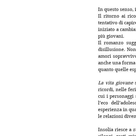
In questo senso, 
Il ritorno ai ric
tentativo di capi
iniziato a cambiar
più giovani.
Il romanzo sugge
disillusione. Non
amori sopravvivo
anche una forma d
quanto quelle esp
La vita giovane
 
ricordi, nelle fer
cui i personaggi
l’eco dell’adole
esperienza in qual
le relazioni dive
Insolia riesce a 