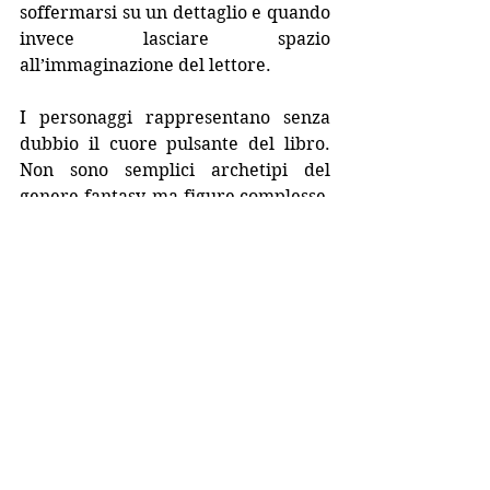
soffermarsi su un dettaglio e quando 
invece lasciare spazio 
all’immaginazione del lettore.
I personaggi rappresentano senza 
dubbio il cuore pulsante del libro. 
Non sono semplici archetipi del 
genere fantasy, ma figure complesse, 
con motivazioni, dubbi e 
contraddizioni. Ognuno di loro 
evolve nel corso della narrazione, 
affrontando sfide sia esteriori che 
interiori. Ho trovato 
particolarmente riuscito il modo in 
cui le relazioni tra i personaggi si 
sviluppano: non sono statiche, ma 
cambiano in base agli eventi, 
rendendo il tutto più realistico e 
coinvolgente. Questo permette al 