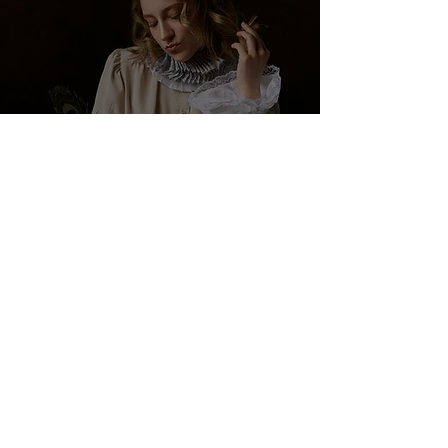
Una Tranquilla vita da
vulcano - di Sara De
Simone, il paradosso della
quiete esplosiva