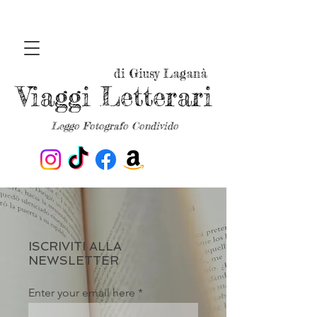
di Giusy Laganà
Viaggi Letterari
Leggo Fotografo Condivido
ISCRIVITI ALLA
NEWSLETTER
Enter your email here