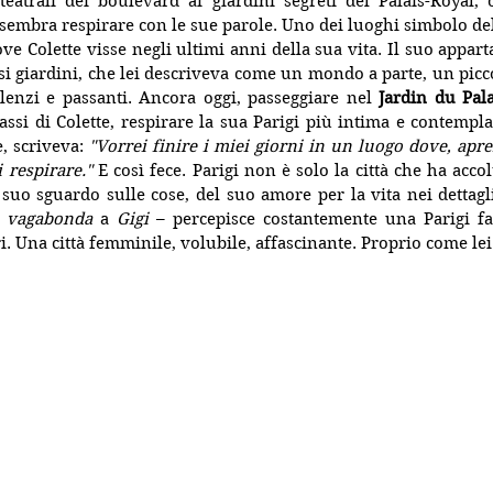
teatrali dei boulevard ai giardini segreti del Palais-Royal, 
 sembra respirare con le sue parole. Uno dei luoghi simbolo dell
ove Colette visse negli ultimi anni della sua vita. Il suo appar
i giardini, che lei descriveva come un mondo a parte, un picco
silenzi e passanti. Ancora oggi, passeggiare nel 
Jardin du Pal
si di Colette, respirare la sua Parigi più intima e contemplat
, scriveva: 
"Vorrei finire i miei giorni in un luogo dove, apren
 respirare." 
E così fece. Parigi non è solo la città che ha accolt
l suo sguardo sulle cose, del suo amore per la vita nei dettagli
 vagabonda
 a 
Gigi
 – percepisce costantemente una Parigi fatt
i. Una città femminile, volubile, affascinante. Proprio come lei