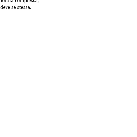
 donna complessa, 
rdere sé stessa.