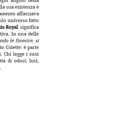
ogni angolo della 
a sua esistenza è 
tamento affacciava 
lo universo fatto 
ais-Royal
 significa 
iva. In una delle 
do le finestre, si 
o Colette: è parte 
. Chi legge i suoi 
a di odori, luci, 
.