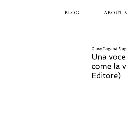
BLOG
ABOUT 
Giusy Laganà
5 ag
Una voce 
come la v
Editore)