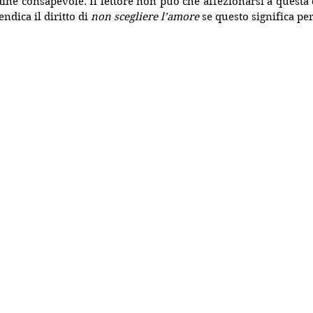
dine consapevole. Il lettore non può che affezionarsi a questa
dica il diritto di 
non scegliere l’amore
 se questo significa pe