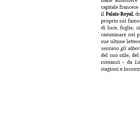
Dalle atmosfere 
capitale francese
il 
Palais-Royal
, d
proprio sui famos
di luce, foglie, 
camminare nei pas
sue ultime lettere
sentano gli alberi
del suo stile, de
romanzi – da 
La
stagioni e incontr