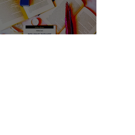
Per ogni istante - di Matteo
Lezzi. Basta un solo attimo e
tutto cambia