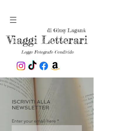
di Giusy Laganà
Viaggi Letterari
Leggo Fotografo Condivido
ISCRIVITI ALLA
NEWSLETTER
Enter your email here