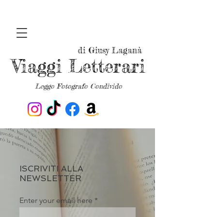
di Giusy Laganà
Viaggi Letterari
Leggo Fotografo Condivido
ISCRIVITI ALLA
NEWSLETTER
Enter your email here