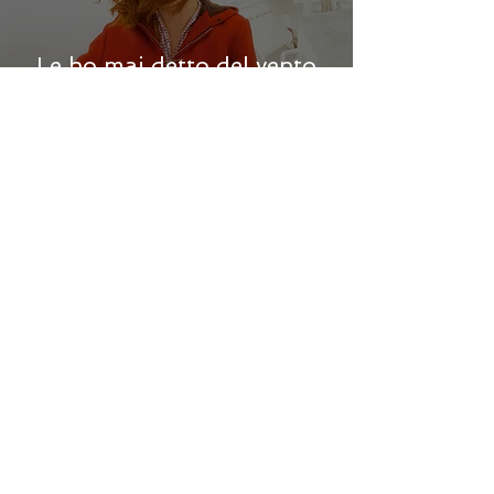
Le ho mai detto del vento
del nord e la Settima onda
– di Daniel Glattauer
Serie “Letture sotto
l’ombrellone”: Quando
nascono i desideri – di Lucy