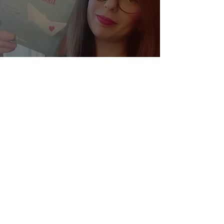
Una storia straordinaria - di
Diego Galdino. Quando
vedersi al buio significa
riconoscersi.
La trasparenza del