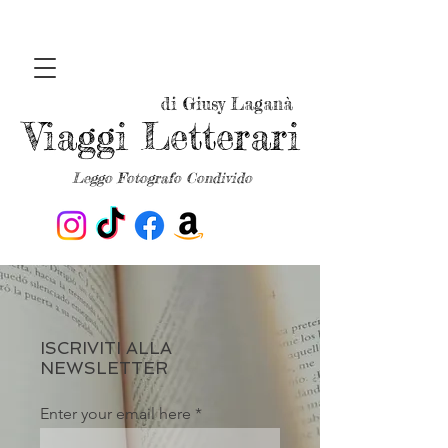
di Giusy Laganà
Viaggi Letterari
Leggo Fotografo Condivido
ISCRIVITI ALLA
NEWSLETTER
Enter your email here