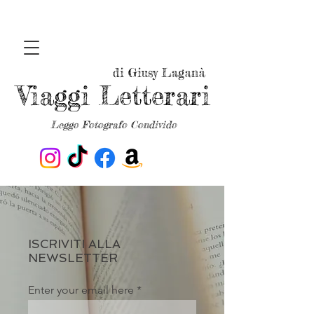
di Giusy Laganà
Viaggi Letterari
Leggo Fotografo Condivido
ISCRIVITI ALLA
NEWSLETTER
Enter your email here