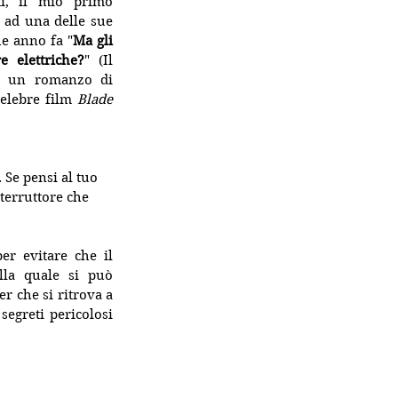
ti, il mio primo 
 ad una delle sue 
he anno fa "
Ma gli 
 elettriche?
" (Il 
è un romanzo di 
celebre film 
Blade 
 Se pensi al tuo 
nterruttore che 
er evitare che il 
la quale si può 
 che si ritrova a 
egreti pericolosi 