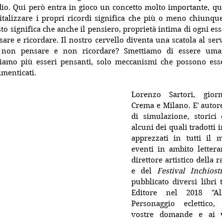
dio. Qui però entra in gioco un concetto molto importante, qu
gitalizzare i propri ricordi significa che più o meno chiunqu
o significa che anche il pensiero, proprietà intima di ogni es
sare e ricordare. Il nostro cervello diventa una scatola al serv
non pensare e non ricordare? Smettiamo di essere uman
amo più esseri pensanti, solo meccanismi che possono esser
menticati.
Lorenzo Sartori, giorna
Crema e Milano. E' autore
di simulazione, storici e
alcuni dei quali tradotti i
apprezzati in tutti il 
eventi in ambito lettera
direttore artistico della 
e del 
Festival Inchios
pubblicato diversi libri 
Editore nel 2018 "Al
Personaggio eclettico, 
vostre domande e ai vo