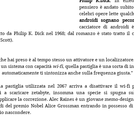
Philip K.Dick
. In effet
pensiero è andato subito
celebri opere lette qualc
androidi sognano pecore
cacciatore di androidi 
tto da Philip K. Dick nel 1968; dal romanzo è stato tratto il 
Scott).
he hai preso è al tempo stesso un attivatore e un localizzatore.
 un sistema con capacità 
wi-fi
, quella pastiglia è una sorta di i
automaticamente ti sintonizza anche sulla frequenza giusta."
a pastiglia utilizzata nel 2067 arriva a disattivare il wi-fi p
ui a scaricare zetabyte, insomma una specie si spugna sul
pplicare la correzione. Alec Raines è un giovane memo-designer
rdi del premio Nobel Alice Grossman entrando in possesso di s
io nascondere.