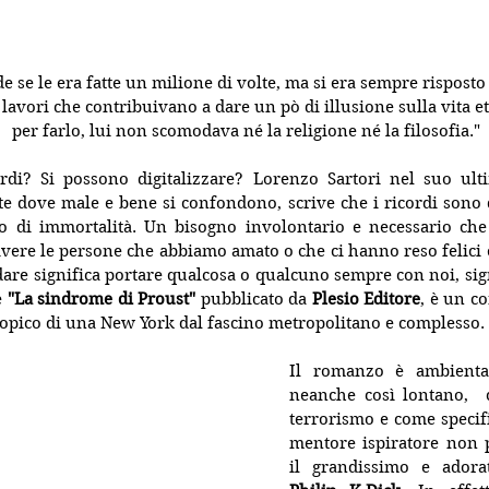
se le era fatte un milione di volte, ma si era sempre risposto 
 lavori che contribuivano a dare un pò di illusione sulla vita et
per farlo, lui non scomodava né la religione né la filosofia."
rdi? Si possono digitalizzare? Lorenzo Sartori nel suo ul
te dove male e bene si confondono, scrive che i ricordi sono 
to di immortalità. Un bisogno involontario e necessario che
vere le persone che abbiamo amato o che ci hanno reso felici o
are significa portare qualcosa o qualcuno sempre con noi, sign
 
"La sindrome di Proust"
 pubblicato da 
Plesio Editore
, è un co
opico di una New York dal fascino metropolitano e complesso.
Il romanzo è ambienta
neanche così lontano,  c
terrorismo e come specific
mentore ispiratore non p