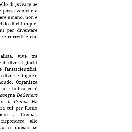
ello di 
privacy.
 Se 
e possa venirne a 
sere umano, non è 
izio di chiunque. 
i per diventare 
e corretti e che 
lista, vive tra 
 di diversi giochi 
 fantascientifici, 
n diverse lingue e 
mondo. Organizza 
rio e ludico ed è 
rassegna 
DeGenere
tro di Crema
. Ha 
tra cui per Plesio 
ieni a Crema". 
risponderà alle 
stri quesiti se 