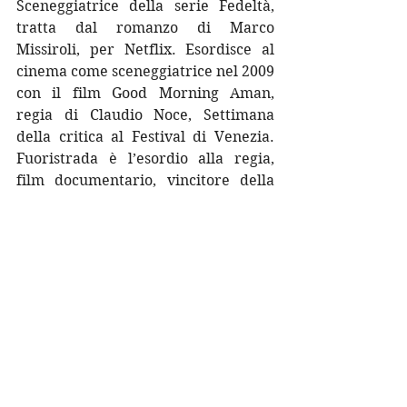
Sceneggiatrice della serie Fedeltà, 
tratta dal romanzo di Marco 
Missiroli, per Netflix. Esordisce al 
cinema come sceneggiatrice nel 2009 
con il film Good Morning Aman, 
regia di Claudio Noce, Settimana 
della critica al Festival di Venezia. 
Fuoristrada è l’esordio alla regia, 
film documentario, vincitore della 
menzione speciale nella sezione 
Prospettive al Festival di Roma, 2013, 
candidato ai Nastri d’argento. Strane 
Straniere è il suo secondo 
lungometraggio documentario, in 
selezione alla Festa del Cinema di 
Roma 2016, vincitore del Premio 
Afrodite, distribuito in sala da 
Istituto Luce Cinecittà. Nel 2019 
dirige per Fandango e TimVision il 