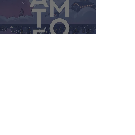
Watermoon: dove l’amore si
riflette nell’acqua della
memoria - di Samatha
Sotto Yambao