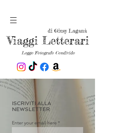
di Giusy Laganà
Viaggi Letterari
Leggo Fotografo Condivido
ISCRIVITI ALLA
NEWSLETTER
Enter your email here