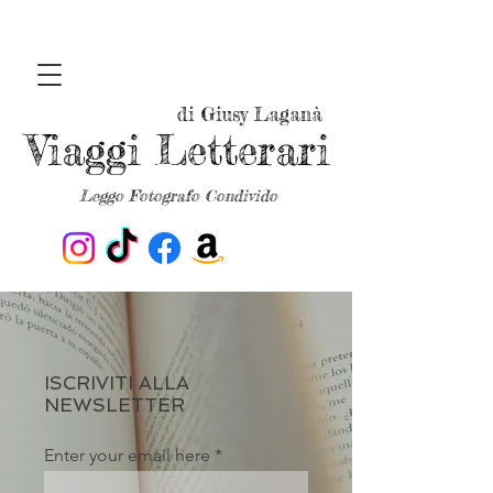
di Giusy Laganà
Viaggi Letterari
Leggo Fotografo Condivido
ISCRIVITI ALLA
NEWSLETTER
Enter your email here