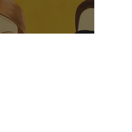
Parlarne tra amici - di Sally
Rooney