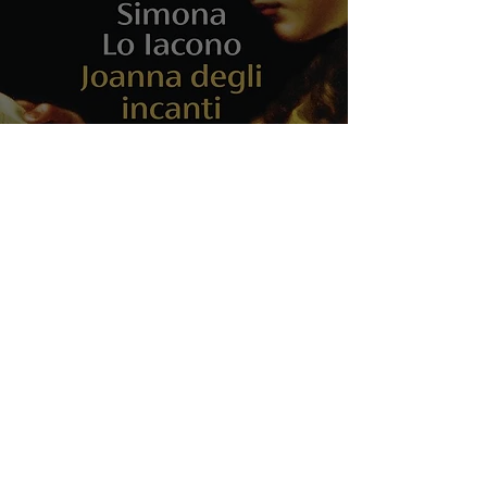
Joanna degli incanti: la
magia della conoscenza e
della disobbedienza