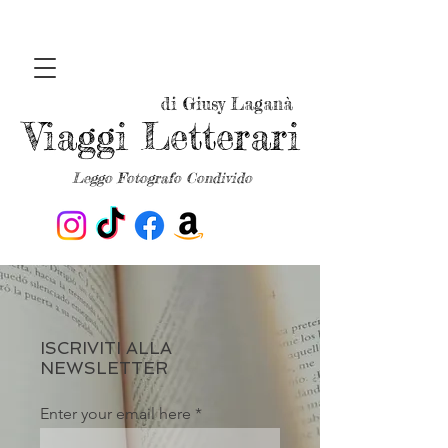
di Giusy Laganà
Viaggi Letterari
Leggo Fotografo Condivido
ISCRIVITI ALLA
NEWSLETTER
Enter your email here