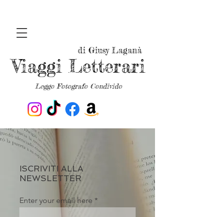
di Giusy Laganà
Viaggi Letterari
Leggo Fotografo Condivido
ISCRIVITI ALLA
NEWSLETTER
Enter your email here