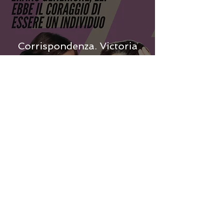
Corrispondenza. Victoria
Ocampo - Virginia Woolf
Traduzione e cura di
Francesca Coppola. Prologo
e compilazione di Manuela
Barral-