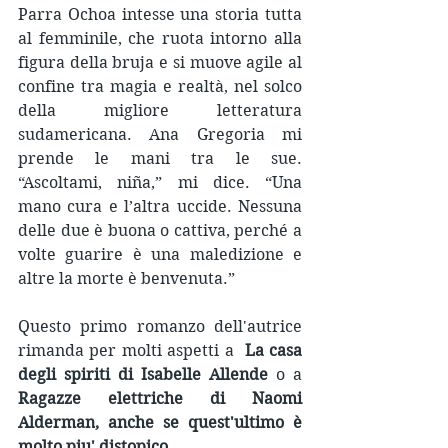
Parra Ochoa intesse una storia tutta 
al femminile, che ruota intorno alla 
figura della bruja e si muove agile al 
confine tra magia e realtà, nel solco 
della migliore letteratura 
sudamericana. Ana Gregoria mi 
prende le mani tra le sue. 
“Ascoltami, niña,” mi dice. “Una 
mano cura e l’altra uccide. Nessuna 
delle due è buona o cattiva, perché a 
volte guarire è una maledizione e 
altre la morte è benvenuta.”
Questo primo romanzo dell'autrice 
rimanda per molti aspetti a  
La casa 
degli spiriti di Isabelle Allende
 o a 
Ragazze elettriche di Naomi 
Alderman
, anche se quest'ultimo è 
molto piu' distopico.