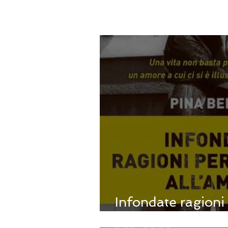
Infondate ragioni
all'amore - di Pin