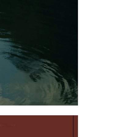
elo - di Paolo Giordano