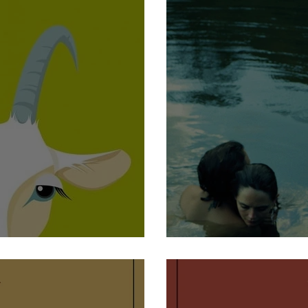
esco Muzzopappa
Divorare il ci