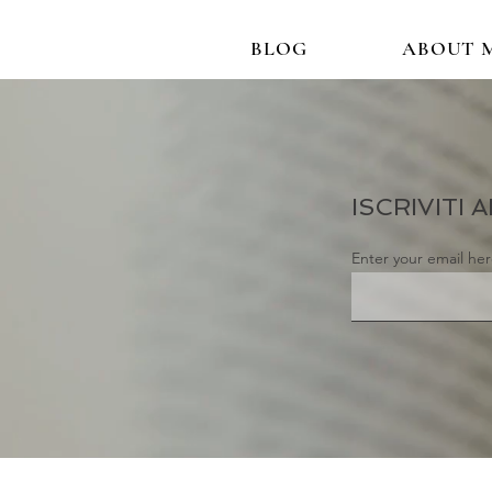
BLOG
ABOUT 
ISCRIVITI
Enter your email he