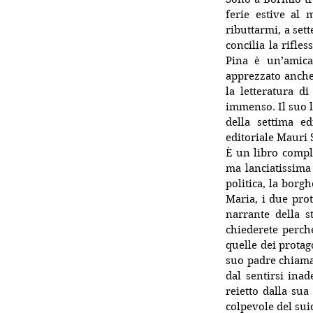
ferie estive al
ributtarmi, a set
concilia la rifles
Pina è un’amica 
apprezzato anche p
la letteratura d
immenso. Il suo l
della settima e
editoriale Mauri 
È un libro comple
ma lanciatissima 
politica, la borg
Maria, i due prota
narrante della 
chiederete perché
quelle dei protag
suo padre chiamat
dal sentirsi ina
reietto dalla sua
colpevole del sui