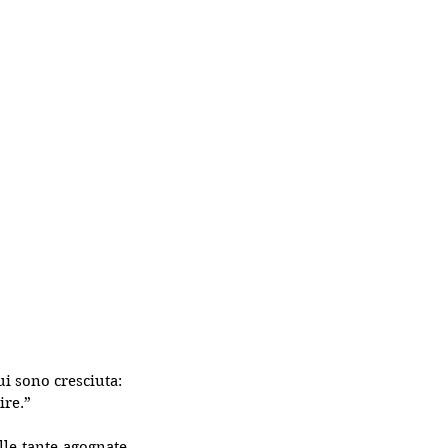
i sono cresciuta: 
ire.”
le tante agognate 