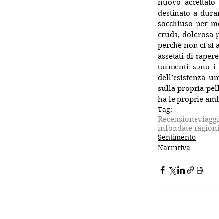
nuovo accettato 
destinato a dura
socchiuso per me
cruda, dolorosa pe
perché non ci si 
assetati di sapere 
tormenti sono i 
dell’esistenza um
sulla propria pel
ha le proprie amb
Tag:
Recensione
viaggi
infondate ragioni
Sentimento
Narrativa