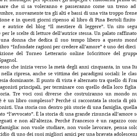
 mare che si sa voleranno e passeranno come un treno ad a
tembre, nuovamente tra gli alti e bassi di una vita troppo frene
sione e in questi giorni ripenso al libro di Pina Bertoli finito 
e autrice del blog “Il mestiere di leggere”. Un sito segu
er le scelte di letture dell’autrice stessa. Un palato raffinato
i una donna che dedica il suo tempo libero a questo mondo 
ibro “Infondate ragioni per credere all’amore” è uno dei dieci 
dizione del Torneo Letterario online IoScrittore del grup
Spagnol.
sso che inizia verso la metà degli anni cinquanta, in una Itali
nella ripresa, anche se vittima dei paradigmi sociali: le class
hesia dominante. Il punto di vista è alternato tra quello di Fra
gonisti principali, per terminare con quello della loro figlia D
storia. Tre voci cosi diverse che costruiranno un mondo n
 è un libro complesso? Perché si raccontata la storia di più v
onisti. Una storia con dentro più storie di una famiglia, quella
o “l’avvocato”. È la storia di una grande rinuncia all’amore so
deguati e non all’altezza. Perché Francesco è un ragazzo con
 famiglia: non vuole studiare, non vuole lavorare, pensa solo a
cidio di uno dei suoi migliori amici per una bravata adolescenzi