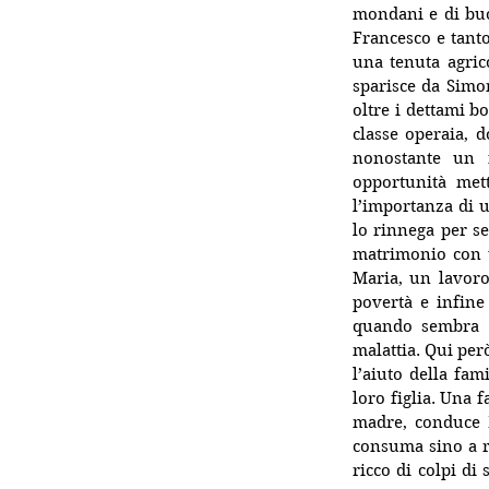
mondani e di buo
Francesco e tant
una tenuta agric
sparisce da Simon
oltre i dettami b
classe operaia, 
nonostante un f
opportunità mett
l’importanza di 
lo rinnega per s
matrimonio con u
Maria, un lavoro
povertà e infine 
quando sembra ra
malattia. Qui però
l’aiuto della fam
loro figlia. Una 
madre, conduce F
consuma sino a ri
ricco di colpi di