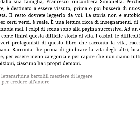
dalla sua famiglia, Francesco rincontrerà Simonetta. Perc
re, è destinato a essere vissuto, prima o poi busserà di nuo
tà. Il resto dovrete leggerlo da voi. La storia non è autobio
r certi versi, è reale. È una lettura ricca di insegnamenti, di sc
annoia mai, i colpi di scena sono alla pagina successiva. Ad un 
come finirà questa difficile storia di vita. I casini, le difficoltà
veri protagonisti di questo libro che racconta la vita, racco
ana. Racconta che prima di giudicare la vita degli altri, bis
le, per essere meno categorici e per capire che non siamo tutti
izioni, ciascuno ha i propri demoni.
 letterari
pina bertoli
il mestiere di leggere
 per credere all'amore