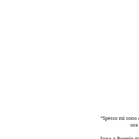
“Spesso mi sono a
ora
Sono a Bormio tr