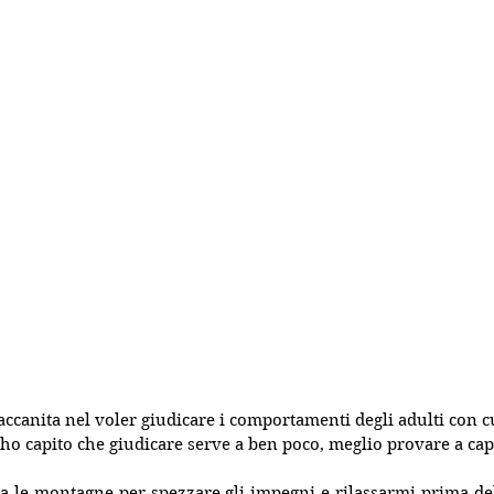
ccanita nel voler giudicare i comportamenti degli adulti con cu
 ho capito che giudicare serve a ben poco, meglio provare a cap
a le montagne per spezzare gli impegni e rilassarmi prima del