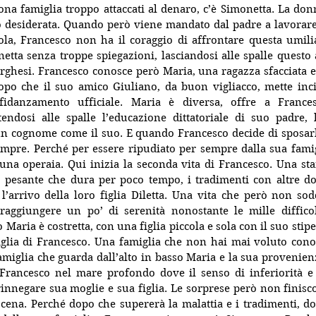
na famiglia troppo attaccati al denaro, c’è Simonetta. La don
o desiderata. Quando però viene mandato dal padre a lavorare
ola, Francesco non ha il coraggio di affrontare questa umili
etta senza troppe spiegazioni, lasciandosi alle spalle questo 
orghesi. Francesco conosce però Maria, una ragazza sfacciata e s
dopo che il suo amico Giuliano, da buon vigliacco, mette inci
idanzamento ufficiale. Maria è diversa, offre a France
endosi alle spalle l’educazione dittatoriale di suo padre, 
un cognome come il suo. E quando Francesco decide di sposarla
empre. Perché per essere ripudiato per sempre dalla sua famig
na operaia. Qui inizia la seconda vita di Francesco. Una stan
 pesante che dura per poco tempo, i tradimenti con altre donn
l’arrivo della loro figlia Diletta. Una vita che però non sod
ggiungere un po’ di serenità nonostante le mille difficolt
 Maria è costretta, con una figlia piccola e sola con il suo stipe
iglia di Francesco. Una famiglia che non hai mai voluto conos
famiglia che guarda dall’alto in basso Maria e la sua provenienz
rancesco nel mare profondo dove il senso di inferiorità e 
nnegare sua moglie e sua figlia. Le sorprese però non finiscon
 scena. Perché dopo che supererà la malattia e i tradimenti, dop