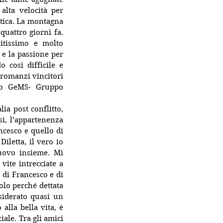
lta velocità per 
tica. La montagna 
quattro giorni fa. 
itissimo e molto 
 e la passione per 
cosi difficile e 
romanzi vincitori 
po GeMS- Gruppo 
a post conflitto, 
i, l’appartenenza 
ncesco e quello di 
iletta, il vero io 
uovo insieme. Mi 
ite intrecciate a 
 di Francesco e di 
lo perché dettata 
siderato quasi un 
lla bella vita, è 
ale. Tra gli amici 