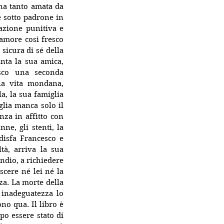
na tanto amata da 
 sotto padrone in 
azione punitiva e 
amore cosi fresco 
icura di sé della 
nta la sua amica, 
sco una seconda 
la vita mondana, 
, la sua famiglia 
lia manca solo il 
za in affitto con 
e, gli stenti, la 
disfa Francesco e 
à, arriva la sua 
ndio, a richiedere 
cere né lei né la 
a. La morte della 
inadeguatezza lo 
o qua. Il libro è 
o essere stato di 