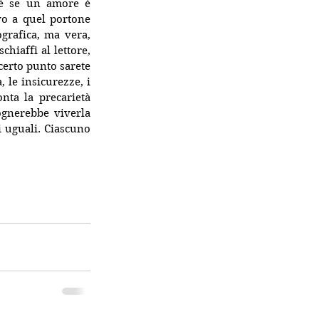
hé se un amore è 
vo a quel portone 
grafica, ma vera, 
hiaffi al lettore, 
certo punto sarete 
, le insicurezze, i 
nta la precarietà 
ognerebbe viverla 
 uguali. Ciascuno 