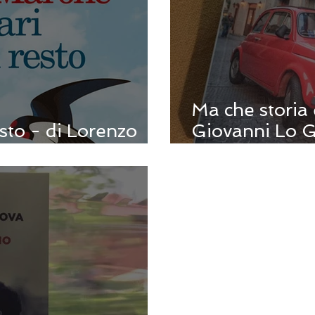
Ma che storia 
to - di Lorenzo
Giovanni Lo G
libro e il valor