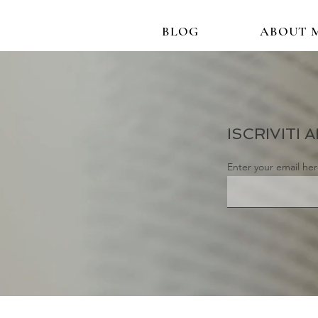
BLOG
ABOUT 
ISCRIVITI
Enter your email he