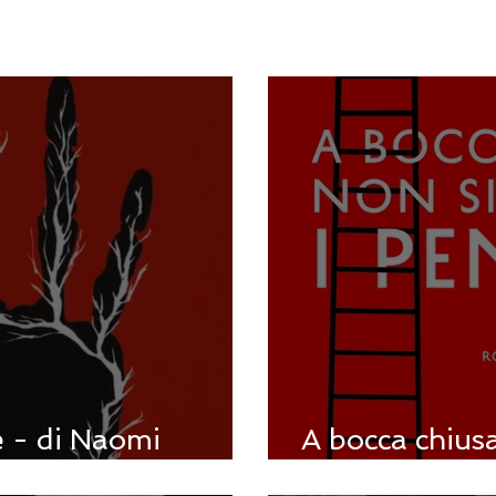
e - di Naomi
A bocca chiusa
pensieri - di