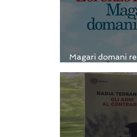
Magari domani res
Marone