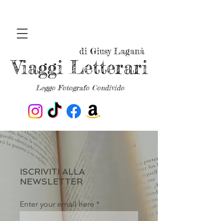
di Giusy Laganà
Viaggi Letterari
Leggo Fotografo Condivido
ISCRIVITI ALLA
NEWSLETTER
Enter your email here