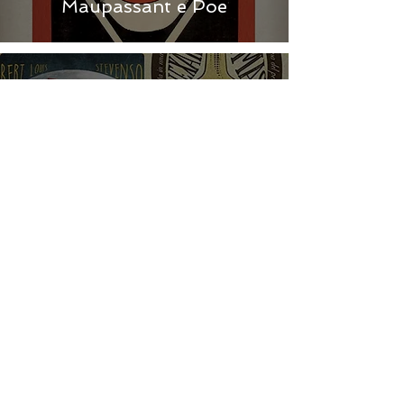
Maupassant e Poe
Vi presento i cimeli di
Abeditore....