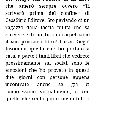
che amerò sempre ovvero “Ti 
scriverò prima del confine” di 
CasaSirio Editore. Sto parlando di un 
ragazzo dalla faccia pulita che sa 
scrivere e di cui  tutti noi aspettiamo 
il suo prossimo libro! Forza Diego! 
Insomma quello che ho portato a 
casa, a parte i tanti libri che vedrete 
prossimamente sui social, sono le 
emozioni che ho provato in questi 
due giorni con persone appena 
incontrate anche se già ci 
conoscevamo virtualmente, e con 
quelle che sento più o meno tutti i 
giorni. Sono loro che mi insegnano 
tanto e che mi hanno lasciato 
davvero un sacco di cose belle in 
questa bellissima esperienza di 