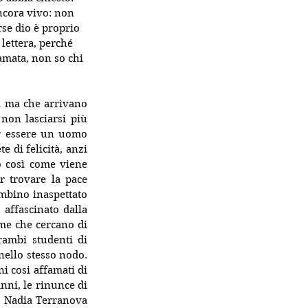
ncora vivo: non 
se dio è proprio 
lettera, perché 
amata, non so chi 
ci ma che arrivano 
non lasciarsi più 
er essere un uomo 
 di felicità, anzi 
o così come viene 
 trovare la pace 
mbino inaspettato 
affascinato dalla 
me che cercano di 
rambi studenti di 
ello stesso nodo. 
 cosi affamati di 
nni, le rinunce di 
  Nadia Terranova 