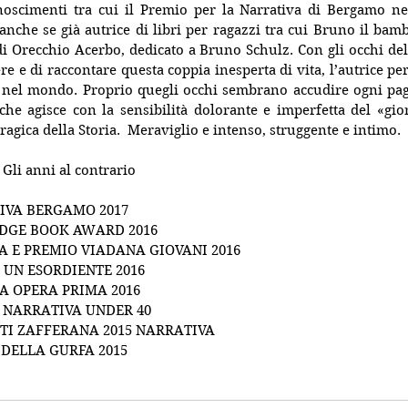
noscimenti tra cui il Premio per la Narrativa di Bergamo nel
nche se già autrice di libri per ragazzi tra cui Bruno il bam
 di Orecchio Acerbo, dedicato a Bruno Schulz. Con gli occhi dell
ere e di raccontare questa coppia inesperta di vita, l’autrice perc
 nel mondo. Proprio quegli occhi sembrano accudire ogni pag
 che agisce con la sensibilità dolorante e imperfetta del «gi
tragica della Storia.  Meraviglio e intenso, struggente e intimo.
Gli anni al contrario
IVA BERGAMO 2017
IDGE BOOK AWARD 2016
 E PREMIO VIADANA GIOVANI 2016
UN ESORDIENTE 2016
A OPERA PRIMA 2016
 NARRATIVA UNDER 40
TI ZAFFERANA 2015 NARRATIVA
DELLA GURFA 2015