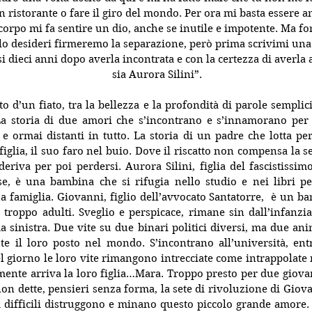
n ristorante o fare il giro del mondo. Per ora mi basta essere a
corpo mi fa sentire un dio, anche se inutile e impotente. Ma for
 lo desideri firmeremo la separazione, però prima scrivimi una 
i dieci anni dopo averla incontrata e con la certezza di averla 
sia Aurora Silini”.
tto d’un fiato, tra la bellezza e la profondità di parole sempli
 La storia di due amori che s’incontrano e s’innamorano per 
 e ormai distanti in tutto. La storia di un padre che lotta p
iglia, il suo faro nel buio. Dove il riscatto non compensa la sete
deriva per poi perdersi. Aurora Silini, figlia del fascistissim
e, è una bambina che si rifugia nello studio e nei libri per
a famiglia. Giovanni, figlio dell’avvocato Santatorre,  è un ba
 troppo adulti. Sveglio e perspicace, rimane sin dall’infanzia 
ma sinistra. Due vite su due binari politici diversi, ma due ani
te il loro posto nel mondo. S’incontrano all’università, ent
el giorno le loro vite rimangono intrecciate come intrappolate n
mente arriva la loro figlia…Mara. Troppo presto per due giovani
non dette, pensieri senza forma, la sete di rivoluzione di Giova
i difficili distruggono e minano questo piccolo grande amore.