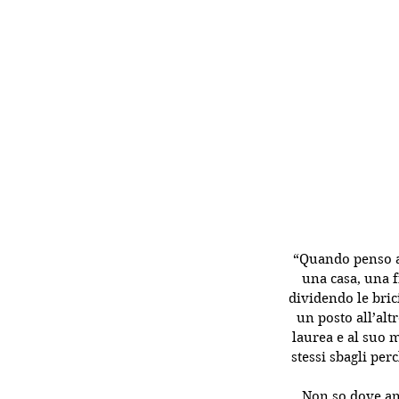
“Quando penso ag
una casa, una f
dividendo le bric
un posto all’alt
laurea e al suo
stessi sbagli per
Non so dove and