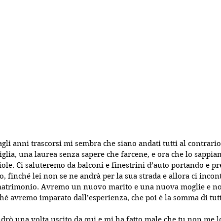
li anni trascorsi mi sembra che siano andati tutti al contrari
iglia, una laurea senza sapere che farcene, e ora che lo sappiam
iole. Ci saluteremo da balconi e finestrini d’auto portando e 
ro, finché lei non se ne andrà per la sua strada e allora ci inco
 matrimonio. Avremo un nuovo marito e una nuova moglie e no
ché avremo imparato dall’esperienza, che poi è la somma di tutte
rò una volta uscito da qui e mi ha fatto male che tu non me lo