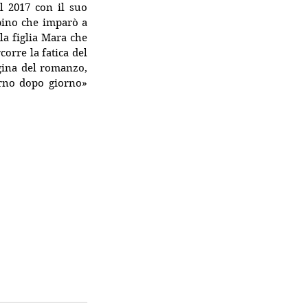
 2017 con il suo 
bino che imparò a 
a figlia Mara che 
orre la fatica del 
ina del romanzo, 
orno dopo giorno» 