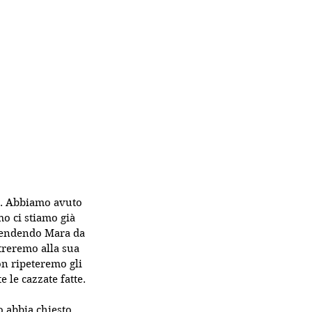
o. Abbiamo avuto 
o ci stiamo già 
prendendo Mara da 
ntreremo alla sua 
n ripeteremo gli 
 le cazzate fatte.
 abbia chiesto. 