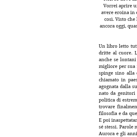
Vorrei aprire u
avere eroina in 
così. Visto che
ancora oggi, quas
Un libro letto tu
dritte al cuore.
anche se lontani
migliore per sua f
spinge sino alla 
chiamato in paes
agognata dalla su
nato da genitori 
politica di estre
trovare finalmen
filosofia e da qu
E poi inaspettata
sé stessi. Parole 
Aurora e gli ann