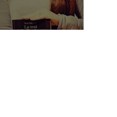
La tesi della duchessa -
Ilaria Vespignani