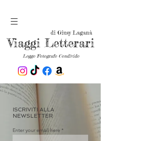
di Giusy Laganà
Viaggi Letterari
Leggo Fotografo Condivido
ISCRIVITI ALLA
NEWSLETTER
Enter your email here