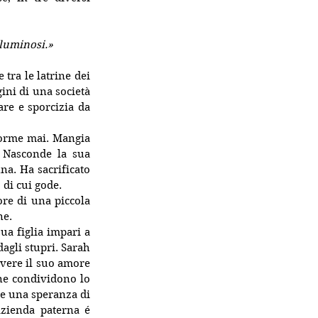
 luminosi.»
tra le latrine dei 
ni di una società 
re e sporcizia da 
orme mai. Mangia 
 Nasconde la sua 
a. Ha sacrificato 
 di cui gode.
re di una piccola 
ne.
a figlia impari a 
agli stupri. Sarah 
vere il suo amore 
e condividono lo 
re una speranza di 
azienda paterna é 