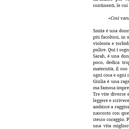
continenti, le cui
«Così vann
Smita é una donna
più facoltosi, in
violenta e torbid
pulire. Qui i sogn
Sarah, é una don
poco, dedica tro
maternità, il suo
ogni cosa e ogni 
Giulia é una raga
ma famosa impresa
Tre vite diverse 
leggere e scrivere
ambisce a raggiun
nascosto con que
stesso coraggio. P
una vita migliore