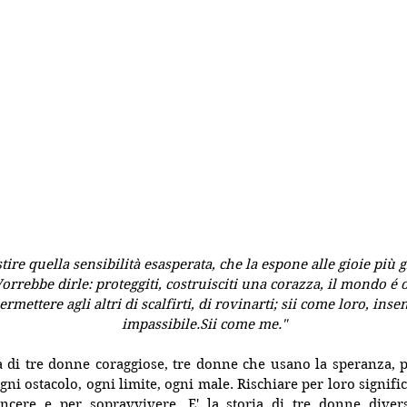
ire quella sensibilità esasperata, che la espone alle gioie più g
orrebbe dirle: proteggiti, costruisciti una corazza, il mondo é ost
rmettere agli altri di scalfirti, di rovinarti; sii come loro, insen
impassibile.Sii come me."
a di tre donne coraggiose, tre donne che usano la speranza, p
gni ostacolo, ogni limite, ogni male. Rischiare per loro signifi
incere e per sopravvivere. E' la storia di tre donne diverse