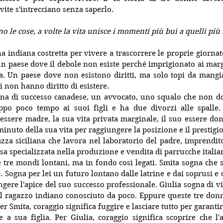
 vite s'intrecciano senza saperlo.
o le cose, a volte la vita unisce i momenti più bui a quelli più
 indiana costretta per vivere a trascorrere le proprie giornate 
 un paese dove il debole non esiste perché imprigionato ai margi
a. Un paese dove non esistono diritti, ma solo topi da mangia
i non hanno diritto di esistere.
na di successo canadese, un avvocato, uno squalo che non d
ppo poco tempo ai suoi figli e ha due divorzi alle spalle.
 essere madre, la sua vita privata marginale, il suo essere donn
minuto della sua vita per raggiungere la posizione e il prestigio
zza siciliana che lavora nel laboratorio del padre, imprendito
 specializzata nella produzione e vendita di parrucche italia
e tre mondi lontani, ma in fondo così legati. Smita sogna che su
. Sogna per lei un futuro lontano dalle latrine e dai soprusi e d
gere l'apice del suo successo professionale. Giulia sogna di vi
l ragazzo indiano conosciuto da poco. Eppure queste tre donn
er Smita, coraggio significa fuggire e lasciare tutto per garanti
 a sua figlia. Per Giulia, coraggio significa scoprire che l'