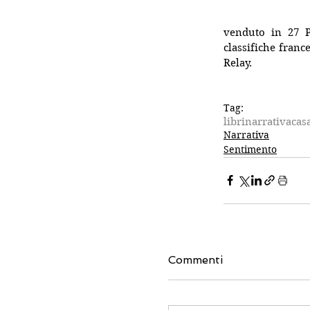
venduto in 27 Pa
classifiche france
Relay.
Tag:
libri
narrativa
cas
Narrativa
Sentimento
Commenti