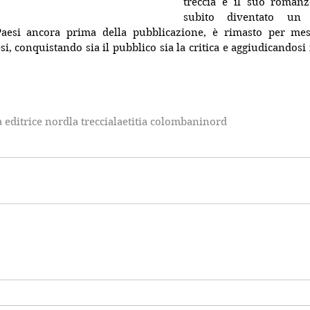
treccia è il suo romanz
subito diventato un c
esi ancora prima della pubblicazione, è rimasto per mesi 
si, conquistando sia il pubblico sia la critica e aggiudicandosi i
a editrice nord
la treccia
laetitia colombani
nord