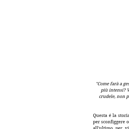
"Come farà a gest
più intensi? V
crudele, non pe
Questa é la stori
per sconfiggere o
all'ultimo per v