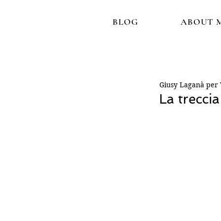
BLOG
ABOUT 
Giusy Laganà per V
La trecci