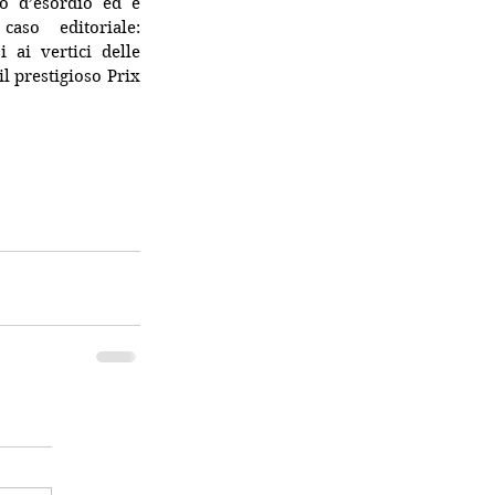
o d’esordio ed è 
aso editoriale: 
ai vertici delle 
l prestigioso Prix 