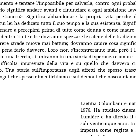
limento e tentare l'impossibile per salvarla, contro ogni probab
gio significa andare avanti e rinunciare a ogni ambizione lav
a <cancro>. Significa abbandonare la propria vita perché di
ui lei ha dedicato tutto il suo tempo e la sua esistenza. Signif
ornare a percepirsi prima di tutto come donna e come madre p
dentro. Tutte e tre dovranno spezzare le catene delle tradizioni
ere strade nuove mai battute; dovranno capire cosa significa
a pena farlo davvero. Loro non s'incontreranno mai, però i l
i in una treccia, si uniranno in una storia di speranza e amore.
ifficoltà impreviste della vita e su quello che davvero c
. Una storia sull'importanza degli affetti che spesso trasc
 sogni che spesso dimentichiamo e sui demoni che nascondiamo
Laetitia Colombani è nat
1976. Ha studiato cinema
Lumière e ha diretto il 
soli venticinque anni. In
imposta come regista e s