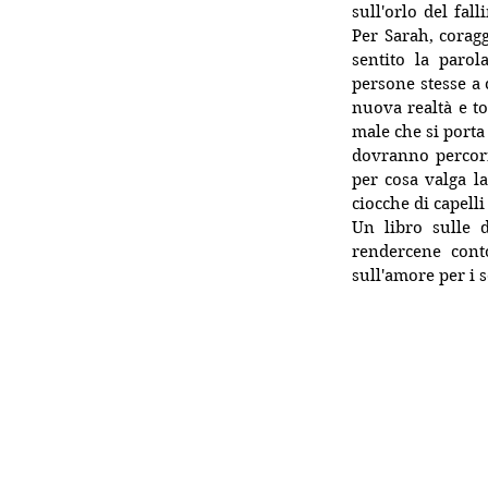
sull'orlo del fal
Per Sarah, corag
sentito la parol
persone stesse a c
nuova realtà e t
male che si porta 
dovranno percorr
per cosa valga l
ciocche di capell
Un libro sulle d
rendercene conto
sull'amore per i