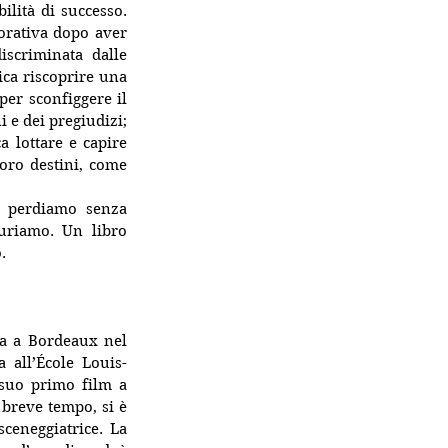
ilità di successo. 
orativa dopo aver 
scriminata dalle 
ica riscoprire una 
er sconfiggere il 
 e dei pregiudizi; 
 lottare e capire 
oro destini, come 
i perdiamo senza 
uriamo. Un libro 
. 
a a Bordeaux nel 
 all’École Louis-
suo primo film a 
 breve tempo, si è 
ceneggiatrice. La 