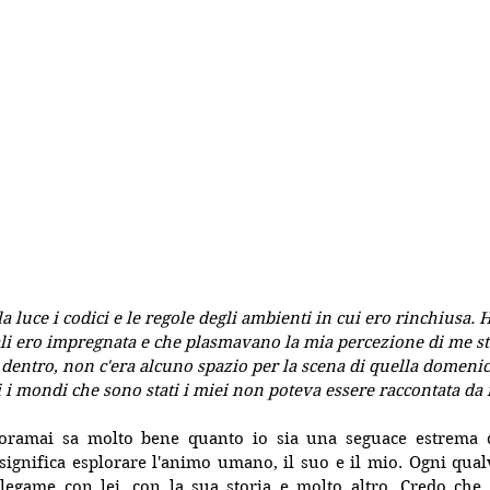
la luce i codici e le regole degli ambienti in cui ero rinchiusa. 
ali ero impregnata e che plasmavano la mia percezione di me s
 dentro, non c'era alcuno spazio per la scena di quella domenic
i mondi che sono stati i miei non poteva essere raccontata da
oramai sa molto bene quanto io sia una seguace estrema d
ignifica esplorare l'animo umano, il suo e il mio. Ogni qualv
egame con lei, con la sua storia e molto altro. Credo che v