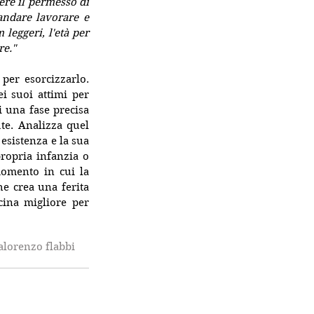
ere il permesso di 
andare lavorare e 
leggeri, l'età per 
re."
er esorcizzarlo. 
i suoi attimi per 
 una fase precisa 
te. Analizza quel 
esistenza e la sua 
ropria infanzia o 
omento in cui la 
e crea una ferita 
ina migliore per 
a
lorenzo flabbi