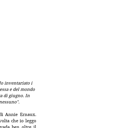
Ho inventariato i 
tessa e del mondo 
a di giugno. In 
 nessuno".
i Annie Ernaux. 
olta che io leggo 
ada ben oltre il 