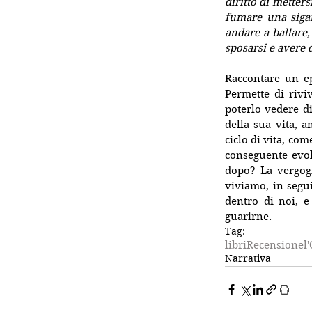
diritto di metters
fumare una sigar
andare a ballare, 
sposarsi e avere d
Raccontare un ep
Permette di rivi
poterlo vedere d
della sua vita, 
ciclo di vita, com
conseguente evol
dopo? La vergog
viviamo, in segui
dentro di noi, e
guarirne. 
Tag:
libri
Recensione
l
Narrativa