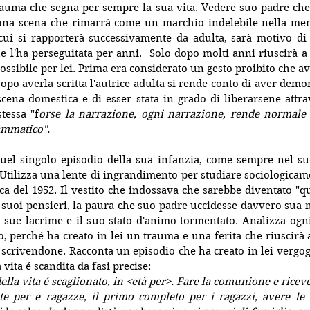
auma che segna per sempre la sua vita. Vedere suo padre che 
na scena che rimarrà come un marchio indelebile nella memor
i si rapporterà successivamente da adulta, sarà motivo di r
e l'ha perseguitata per anni.  Solo dopo molti anni riuscirà a 
ossibile per lei. Prima era considerato un gesto proibito che a
po averla scritta l'autrice adulta si rende conto di aver demon
cena domestica e di esser stata in grado di liberarsene attrave
tessa "f
orse la narrazione, ogni narrazione, rende normale 
ammatico".
uel singolo episodio della sua infanzia, come sempre nel suo 
 Utilizza una lente di ingrandimento per studiare sociologicam
a del 1952. Il vestito che indossava che sarebbe diventato "que
i suoi pensieri, la paura che suo padre uccidesse davvero sua 
e sue lacrime e il suo stato d'animo tormentato. Analizza og
, perché ha creato in lei un trauma e una ferita che riuscirà a
scrivendone. Racconta un episodio che ha creato in lei vergog
vita é scandita da fasi precise:
lla vita é scaglionato, in <età per>. Fare la comunione e riceve
 per e ragazze, il primo completo per i ragazzi, avere le m