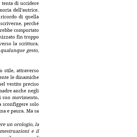
tenta di uccidere 
ia dell'autrice. 
icordo di quella 
scriverne, perché 
vrebbe comportato 
izzato fin troppo 
rso la scrittura. 
qualunque gesto, 
stile, attraverso 
ente le dinamiche 
l vestito preciso 
madre anche negli 
ni suo movimento, 
 sconfiggere solo 
na e paura. Ma sa 
re un orologio, la 
estruazioni e il 