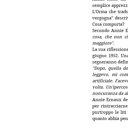
semplice apprezza
L'Orma che tradu
vergogna" descri
Cosa comporta?
Secondo Annie E
cosa, che non ci
maggiore".
La sua riflession
giugno 1952. Una
segneranno defini
"Dopo, quella do
leggevo, mi com
artificiale. Fac
volta. Un'iperco
noncuranza da alu
Annie Ernaux desc
per rintracciarne
purtroppo le lit
quanto abbia pens