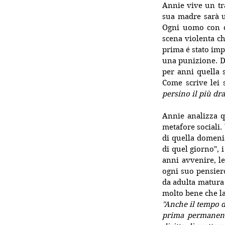
Annie vive un tr
sua madre sarà u
Ogni uomo con cu
scena violenta ch
prima é stato imp
una punizione. Do
per anni quella s
Come scrive lei s
persino il più dr
Annie analizza q
metafore sociali.
di quella domenic
di quel giorno", 
anni avvenire, l
ogni suo pensiero
da adulta matura 
molto bene che la 
"Anche il tempo de
prima permanente