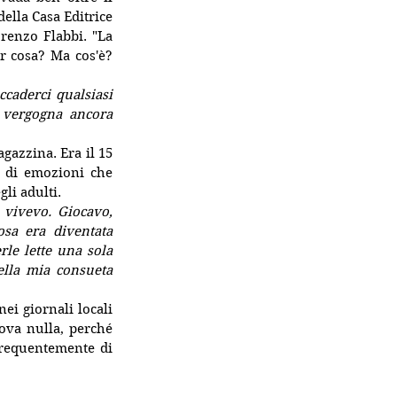
lla Casa Editrice 
renzo Flabbi. "La 
 cosa? Ma cos'è? 
caderci qualsiasi 
 vergogna ancora 
azzina. Era il 15 
e di emozioni che 
li adulti.
vivevo. Giocavo, 
sa era diventata 
le lette una sola 
lla mia consueta 
i giornali locali 
ova nulla, perché 
frequentemente di 