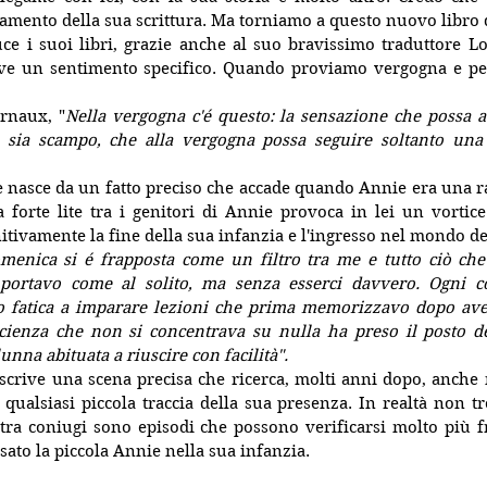
mento della sua scrittura. Ma torniamo a questo nuovo libro de
ce i suoi libri, grazie anche al suo bravissimo traduttore Lo
ve un sentimento specifico. Quando proviamo vergogna e per
rnaux, "
Nella vergogna c'é questo: la sensazione che possa ac
 sia scampo, che alla vergogna possa seguire soltanto una
e nasce da un fatto preciso che accade quando Annie era una rag
 forte lite tra i genitori di Annie provoca in lei un vortic
tivamente la fine della sua infanzia e l'ingresso nel mondo deg
menica si é frapposta come un filtro tra me e tutto ciò che 
portavo come al solito, ma senza esserci davvero. Ogni co
evo fatica a imparare lezioni che prima memorizzavo dopo aver
scienza che non si concentrava su nulla ha preso il posto de
nna abituata a riuscire con facilità".
rive una scena precisa che ricerca, molti anni dopo, anche ne
 qualsiasi piccola traccia della sua presenza. In realtà non tr
i tra coniugi sono episodi che possono verificarsi molto più 
ato la piccola Annie nella sua infanzia.