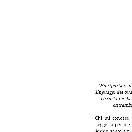
"Ho riportato al
linguaggi dei qu
circostante. Là
entrambi 
Chi mi conosce 
Leggerla per me s
Annie sento un l