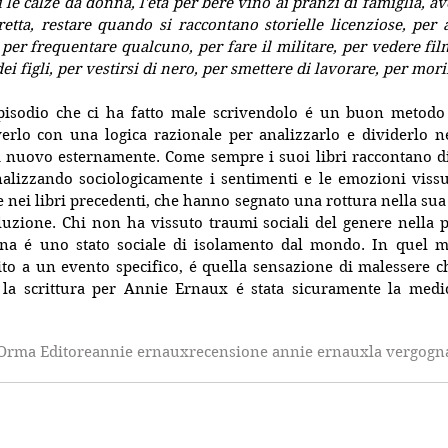
i le calze da donna, l'età per bere vino ai pranzi di famiglia, av
etta, restare quando si raccontano storielle licenziose, per 
per frequentare qualcuno, per fare il militare, per vedere film 
ei figli, per vestirsi di nero, per smettere di lavorare, per mori
isodio che ci ha fatto male scrivendolo é un buon metodo p
verlo con una logica razionale per analizzarlo e dividerlo ne
i nuovo esternamente. Come sempre i suoi libri raccontano di
analizzando sociologicamente i sentimenti e le emozioni vissu
e nei libri precedenti, che hanno segnato una rottura nella sua 
uzione. Chi non ha vissuto traumi sociali del genere nella p
na é uno stato sociale di isolamento dal mondo. In quel m
to a un evento specifico, é quella sensazione di malessere ch
 la scrittura per Annie Ernaux é stata sicuramente la medic
'Orma Editore
annie ernaux
recensione annie ernaux
la vergogn