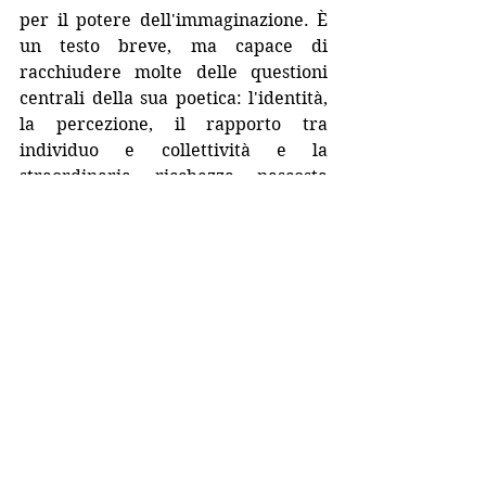
per il potere dell'immaginazione. È 
un testo breve, ma capace di 
racchiudere molte delle questioni 
centrali della sua poetica: l'identità, 
la percezione, il rapporto tra 
individuo e collettività e la 
straordinaria ricchezza nascosta 
nella vita quotidiana.
Più che un semplice saggio, è un 
invito a riscoprire il piacere di 
camminare senza meta e di lasciarsi 
sorprendere dal mondo. Un piccolo 
capolavoro che dimostra come, nelle 
mani di una grande scrittrice, anche 
l'acquisto di una matita possa 
diventare letteratura.