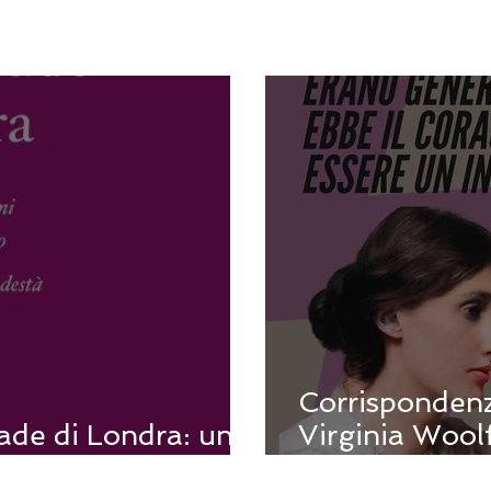
Corrispondenz
rade di Londra: una
Virginia Wool
iventa letteratura
Francesca Cop