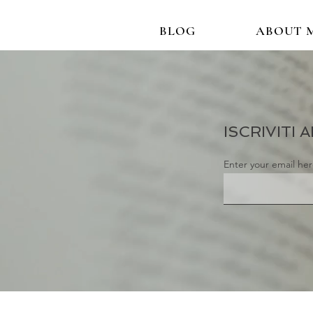
BLOG
ABOUT 
ISCRIVITI
Enter your email he