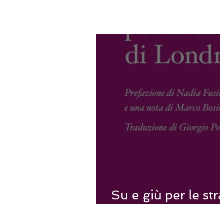
Su e giù per le st
passeggiata che d