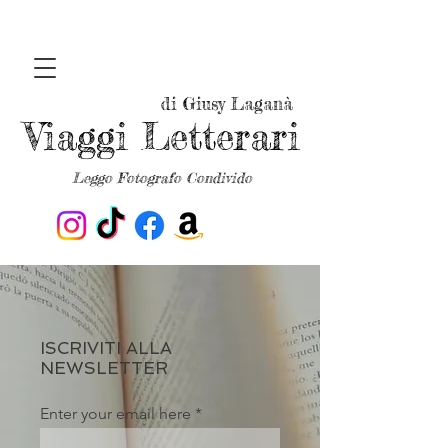
di Giusy Laganà
Viaggi Letterari
Leggo Fotografo Condivido
ISCRIVITI ALLA
NEWSLETTER
Enter your email here