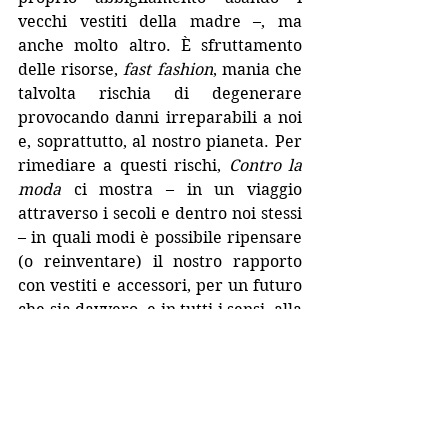
vecchi vestiti della madre –, ma 
anche molto altro. È sfruttamento 
delle risorse, 
fast fashion
, mania che 
talvolta rischia di degenerare 
provocando danni irreparabili a noi 
e, soprattutto, al nostro pianeta. Per 
rimediare a questi rischi, 
Contro la 
moda
 ci mostra – in un viaggio 
attraverso i secoli e dentro noi stessi 
– in quali modi è possibile ripensare 
(o reinventare) il nostro rapporto 
con vestiti e accessori, per un futuro 
che sia davvero, e in tutti i sensi, alla 
moda.
Un nuovo manifesto che dice di 
essere contro la moda ma finisce per 
essere una grande dimostrazione 