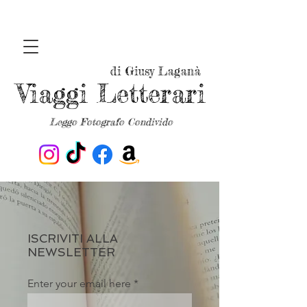
di Giusy Laganà
Viaggi Letterari
Leggo Fotografo Condivido
ISCRIVITI ALLA
NEWSLETTER
Enter your email here