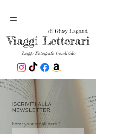
di Giusy Laganà
Viaggi Letterari
Leggo Fotografo Condivido
ISCRIVITI ALLA
NEWSLETTER
Enter your email here