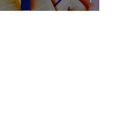
L'amore che devi - di Sara
Maria Serafini. Per chi ama
nel passato e vuole smettere
Email
viaggiletterali.blog@gmail.co
m