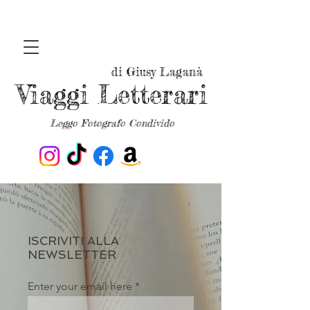
di Giusy Laganà
Viaggi Letterari
Leggo Fotografo Condivido
ISCRIVITI ALLA
NEWSLETTER
Enter your email here