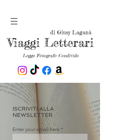
di Giusy Laganà
Viaggi Letterari
Leggo Fotografo Condivido
ISCRIVITI ALLA
NEWSLETTER
Enter your email here