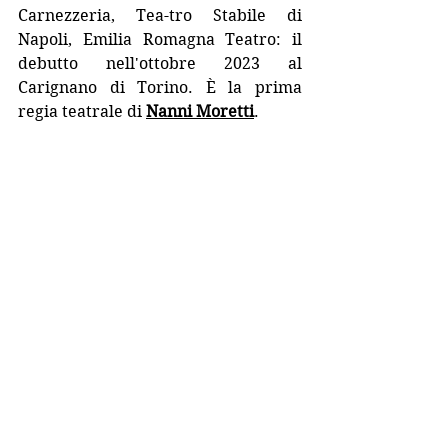
Carnezzeria, Tea-tro Stabile di 
Napoli, Emilia Romagna Teatro: il 
debutto nell'ottobre 2023 al 
Carignano di Torino. È la prima 
regia teatrale di 
Nanni Moretti
.
Annie Ernaux è nata il 1º settembre 
1940 a Lillebonne, in 
Normandia
, da 