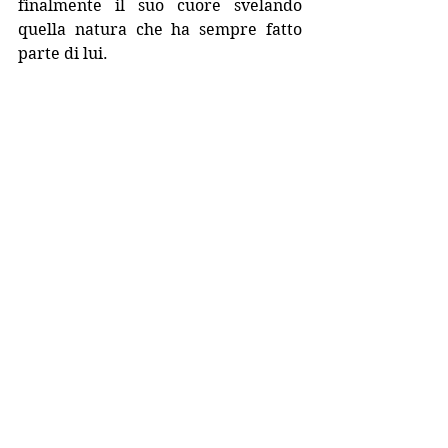
finalmente il suo cuore svelando 
quella natura che ha sempre fatto 
parte di lui.
Gianluca Mercadante è nato a 
Vercelli nel 1976, dove vive e lavora. 
Decine di suoi racconti sono apparsi 
in antologie, riviste e per il Giallo 
Mondadori. Ha pubblicato 
McLoveMenu
 (Stampa Alternativa, 
2002 – Premio Parole di Sale), 
Il 
Banco dei Somari
 (NoReply, 2005), 