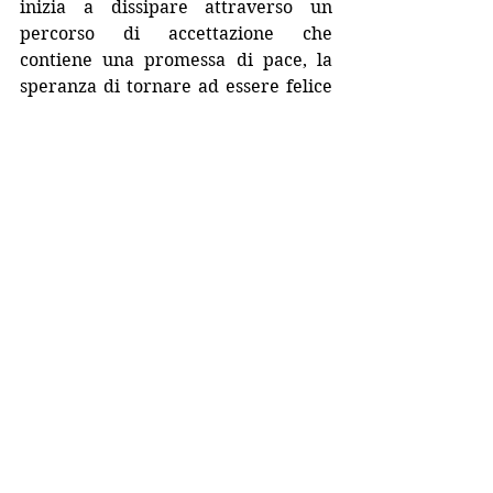
inizia a dissipare attraverso un 
percorso di accettazione che 
contiene una promessa di pace, la 
speranza di tornare ad essere felice 
che fa di questo romanzo uno dei 
libri più belli del 2024.
Joyce Maynard
 è una scrittrice e 
sceneggiatrice americana, 
giornalista per il New York Times, 
Vogue, O, The Oprah Magazine, e 
The New York Times Magazine. Ha 
pubblicato diciassette libri, tra cui At 
Home in the World, che racconta la 
sua relazione da giovanissima con 
J.D. Salinger. Il suo romanzo To Die 
For è diventato il celebre film Da 
morire, così come Labor Day, di 