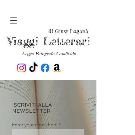
di Giusy Laganà
Viaggi Letterari
Leggo Fotografo Condivido
ISCRIVITI ALLA
NEWSLETTER
Enter your email here