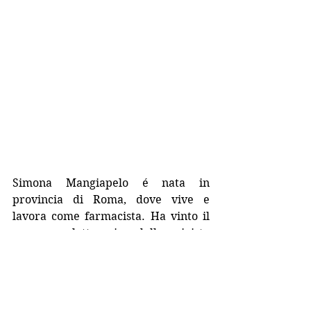
Simona Mangiapelo é nata in 
provincia di Roma, dove vive e 
lavora come farmacista. Ha vinto il 
concorso letterario della rivista 
"Confidenze" (Mondadori) con il 
racconto 
La notte di San Lorenzo. 
Altri suoi racconti sono stati 
pubblicati in antologie per 