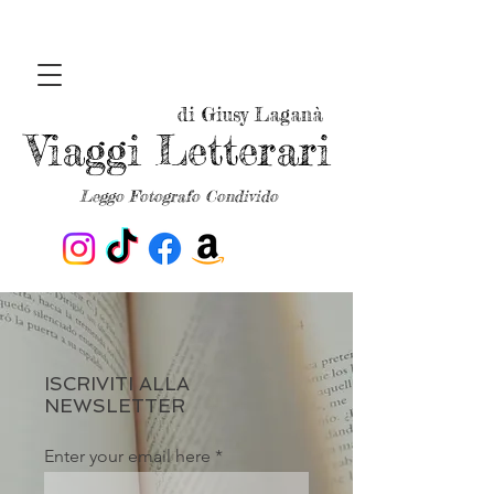
di Giusy Laganà
Viaggi Letterari
Leggo Fotografo Condivido
ISCRIVITI ALLA
NEWSLETTER
Enter your email here