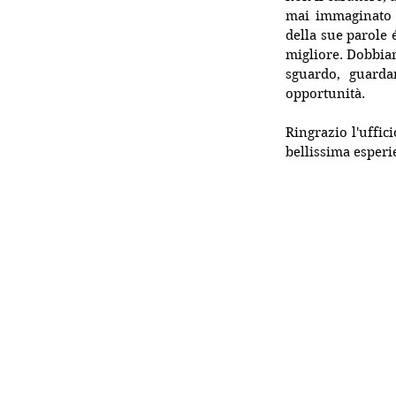
mai immaginato p
della sue parole
migliore. Dobbiam
sguardo, guarda
opportunità.
Ringrazio l'uffic
bellissima esperi