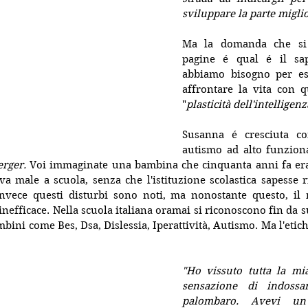
sviluppare la parte miglio
Ma la domanda che si 
pagine é qual é il sap
abbiamo bisogno per ess
affrontare la vita con q
"
plasticità dell'intelligenz
Susanna é cresciuta c
rger.
 Voi immaginate una bambina che cinquanta anni fa era 
a male a scuola, senza che l'istituzione scolastica sapesse r
invece questi disturbi sono noti, ma nonostante questo, il m
nefficace. Nella scuola italiana oramai si riconoscono fin da sub
mbini come Bes, Dsa, Dislessia, Iperattività, Autismo. Ma l'etic
"Ho vissuto tutta la mia
sensazione di indossa
palombaro. Avevi u