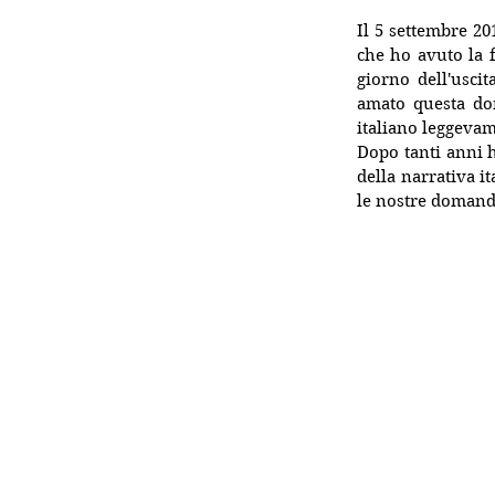
Il 5 settembre 20
che ho avuto la f
giorno dell'usci
amato questa don
italiano leggeva
Dopo tanti anni h
della narrativa i
le nostre domande