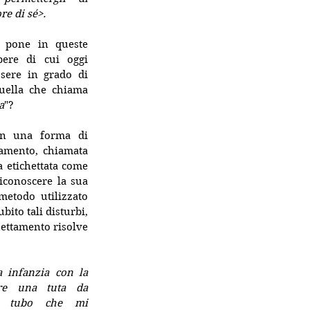
re di sé>.
pone in queste 
ere di cui oggi 
ere in grado di 
uella che chiama 
a
"? 
on una forma di 
autismo ad alto funzionamento, chiamata 
etichettata come 
iconoscere la sua 
etodo utilizzato 
ito tali disturbi, 
hettamento risolve 
 infanzia con la 
re una tuta da 
n tubo che mi 