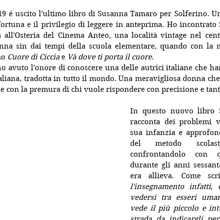
19 é uscito l'ultimo libro di Susanna Tamaro per Solferino. Un
ortuna e il privilegio di leggere in anteprima. Ho incontrato 
ta all'Osteria del Cinema Anteo, una località vintage nel cen
na sin dai tempi della scuola elementare, quando con la m
mo 
Cuore di Ciccia
 e 
Và dove ti porta il cuore
.
o avuto l'onore di conoscere una delle autrici italiane che hann
taliana, tradotta in tutto il mondo. Una meravigliosa donna che 
 con la premura di chi vuole rispondere con precisione e tant
In questo nuovo libro 
racconta dei problemi vi
sua infanzia e approfond
del metodo scolast
confrontandolo con qu
durante gli anni sessanta
era allieva. Come scr
l'insegnamento infatti,
vedersi tra esseri uman
vede il più piccolo e int
strada da indicargli per