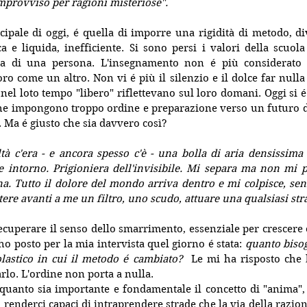
mprovviso per ragioni misteriose".
ncipale di oggi, é quella di imporre una rigidità di metodo, div
a e liquida, inefficiente. Si sono persi i valori della scuola
ita di una persona. L'insegnamento non é più considerato 
ro come un altro. Non vi é più il silenzio e il dolce far nulla 
nel loto tempo "libero" riflettevano sul loro domani. Oggi si é 
 che impongono troppo ordine e preparazione verso un futuro dov
. Ma é giusto che sia davvero così? 
tà c'era - e ancora spesso c'è - una bolla di aria densissima
e intorno. Prigioniera dell'invisibile. Mi separa ma non mi p
a. Tutto il dolore del mondo arriva dentro e mi colpisce, senz
tere avanti a me un filtro, uno scudo, attuare una qualsiasi str
recuperare il senso dello smarrimento, essenziale per crescere e
 posto per la mia intervista quel giorno é stata: 
quanto bisog
astico in cui il metodo é cambiato?  
Le mi ha risposto che 
arlo. L'ordine non porta a nulla.
quanto sia importante e fondamentale il concetto di "anima", 
a renderci capaci di intraprendere strade che la via della razio