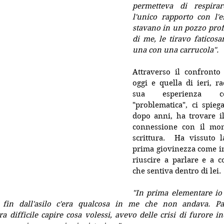
permetteva di respira
l'unico rapporto con l'e
stavano in un pozzo prof
di me, le tiravo faticos
una con una carrucola".
Attraverso il confronto 
oggi e quella di ieri, ra
sua esperienza c
"problematica", ci spieg
dopo anni, ha trovare il
connessione con il mond
scrittura.  Ha vissuto l
prima giovinezza come in
riuscire a parlare e a c
che sentiva dentro di lei.
"In prima elementare io 
é fin dall'asilo c'era qualcosa in me che non andava. Pa
ra difficile capire cosa volessi, avevo delle crisi di furore in