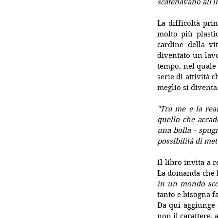
scatenavano all'i
La difficoltà pri
molto più plastic
cardine della v
diventato un lavo
tempo, nel quale 
serie di attività
meglio si diventa
"Tra me e la real
quello che accad
una bolla - spugn
possibilità di met
Il libro invita a 
La domanda che ho
in un mondo scol
tanto e bisogna f
Da qui aggiunge 
non il carattere, 