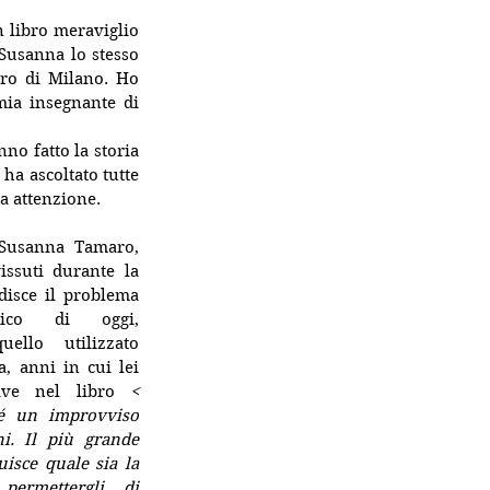
 libro meraviglio 
Susanna lo stesso 
tro di Milano. Ho 
ia insegnante di 
o fatto la storia 
ha ascoltato tutte 
a attenzione.
Susanna Tamaro, 
ssuti durante la 
isce il problema 
ico di oggi, 
ello utilizzato 
, anni in cui lei 
ive nel libro 
< 
 é un improvviso 
i. Il più grande 
uisce quale sia la 
 permettergli  di 