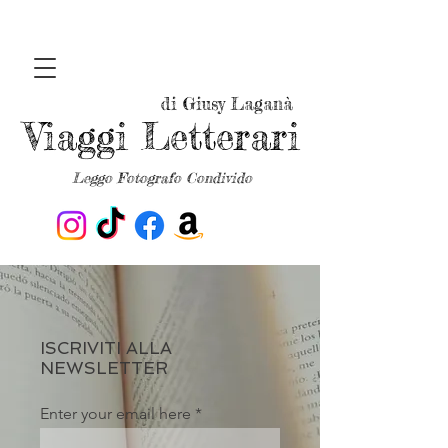
di Giusy Laganà
Viaggi Letterari
Leggo Fotografo Condivido
ISCRIVITI ALLA
NEWSLETTER
Enter your email here