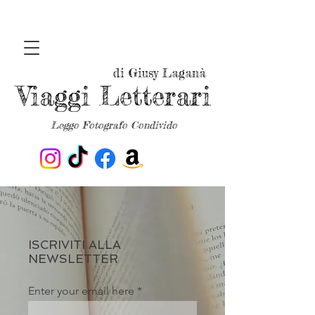
di Giusy Laganà
Viaggi Letterari
Leggo Fotografo Condivido
ISCRIVITI ALLA
NEWSLETTER
Enter your email here