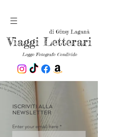
di Giusy Laganà
Viaggi Letterari
Leggo Fotografo Condivido
ISCRIVITI ALLA
NEWSLETTER
Enter your email here