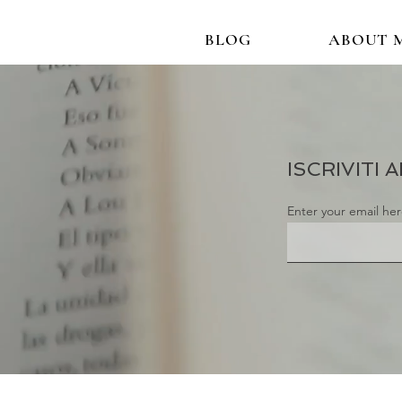
BLOG
ABOUT 
ISCRIVITI
Enter your email he