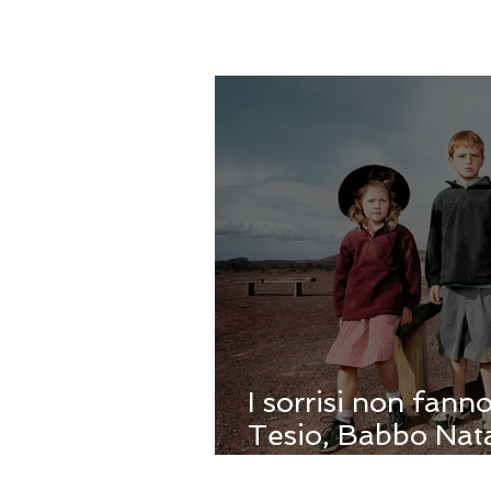
I sorrisi non fann
Tesio, Babbo Nata
fiaba moderna |