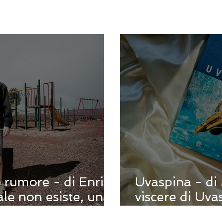
o rumore - di Enrica
Uvaspina - di 
le non esiste, una
viscere di Uva
Napoli velata 